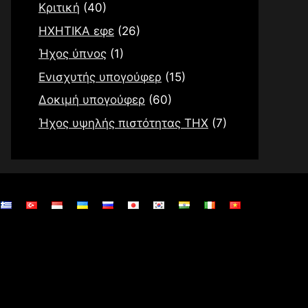
Κριτική
(40)
ΗΧΗΤΙΚΑ εφε
(26)
Ήχος ύπνος
(1)
Ενισχυτής υπογούφερ
(15)
Δοκιμή υπογούφερ
(60)
Ήχος υψηλής πιστότητας THX
(7)