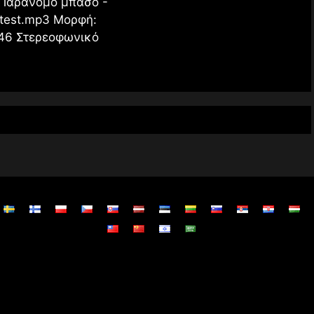
s Παράνομο μπάσο -
test.mp3 Μορφή:
:46 Στερεοφωνικό