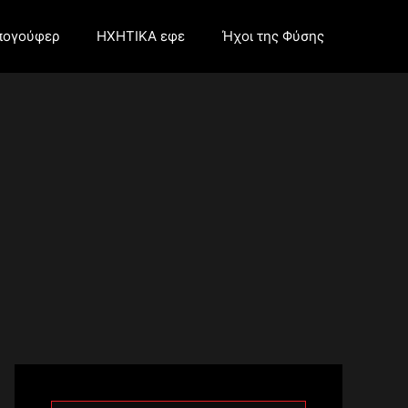
πογούφερ
ΗΧΗΤΙΚΑ εφε
Ήχοι της Φύσης