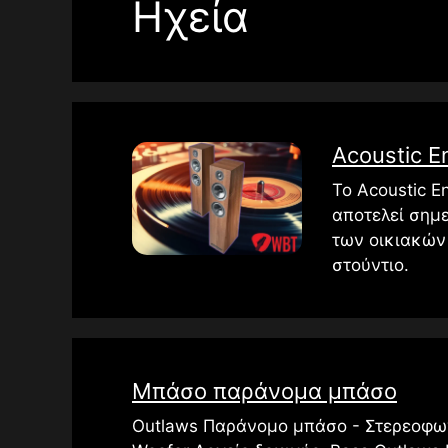
Ηχεία
Acoustic E
Το Acoustic E
αποτελεί σημε
των οικιακών
στούντιο.
Μπάσο παράνομα μπάσο
Outlaws Παράνομο μπάσο - Στερεοφω