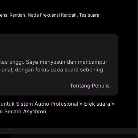
uensi Rendah
,
Nada Frekuensi Rendah
,
Tes suara
litas tinggi. Saya menyusun dan mencampur
sional, dengan fokus pada suara sebening
Tentang Penulis
untuk Sistem Audio Profesional
»
Efek suara
»
an Secara Asychron