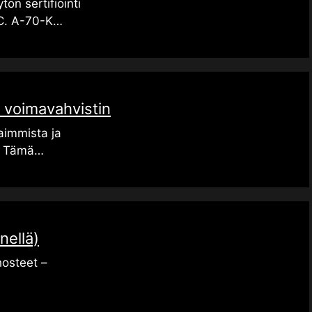
tön sertifiointi
C. A-70-K…
 voimavahvistin
aimmista ja
… Tämä…
nellä)
hosteet –