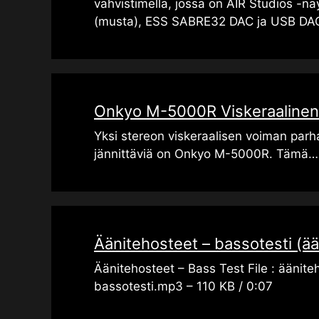
vahvistimella, jossa on AIR Studios -näy
(musta), ESS SABRE32 DAC ja USB DA
Onkyo M-5000R Viskeraalinen
Yksi stereon viskeraalisen voiman parh
jännittäviä on Onkyo M-5000R. Tämä
Äänitehosteet – bassotesti (ää
Äänitehosteet – Bass Test File : äänite
bassotesti.mp3 – 110 KB / 0:07