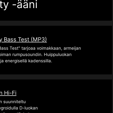
ty -ääni
ry Bass Test (MP3)
Bass Test" tarjoaa voimakkaan, armeijan
roiman rumpusoundin. Huippuluokan
ja energisellä kadenssilla.
n Hi-Fi
n suunniteltu
egroidulla D-luokan