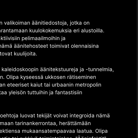
 valikoiman äänitiedostoja, jotka on
parantamaan kuulokokemuksia eri alustoilla.
tiivisiin pelimaailmoihin ja
ämä äänitehosteet toimivat olennaisina
ovat kuulijoita.
 kaleidoskoopin äänitekstuureja ja -tunnelmia,
een. Olipa kyseessä ukkosen rätiseminen
 eteeriset kaiut tai urbaanin metropolin
aa yleisön tuttuihin ja fantastisiin
oehtoja luovat tekijät voivat integroida nämä
amaan tarinankerrontaa, herättämään
jektiensa mukaansatempaavaa laatua. Olipa