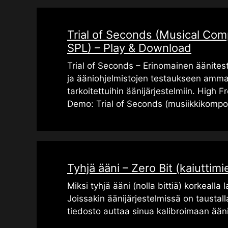
Trial of Seconds (Musical Com
SPL) – Play & Download
Trial of Seconds – Erinomainen äänites
ja ääniohjelmistojen testaukseen amma
tarkoitettuihin äänijärjestelmiin. High
Demo: Trial of Seconds (musiikkikompos
Tyhjä ääni – Zero Bit (kaiuttimi
Miksi tyhjä ääni (nolla bittiä) korkealla
Joissakin äänijärjestelmissä on taustal
tiedosto auttaa sinua kalibroimaan ään