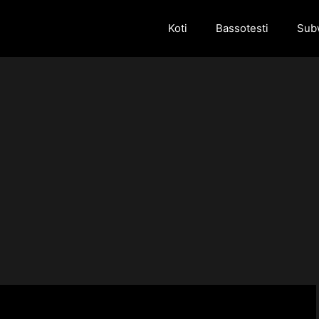
Koti
Bassotesti
Subw