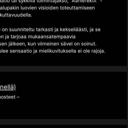
atio tai sykkivä toimintajakso, "Ääniefektit" -
lupakin luovien visioiden toteuttamiseen
kuttavuudella.
n suunniteltu tarkasti ja kekseliäästi, ja se
en ja tarjoaa mukaansatempaavia
en jälkeen, kun viimeinen sävel on soinut.
e sensaatio ja mielikuvituksella ei ole rajoja.
nellä)
hosteet –