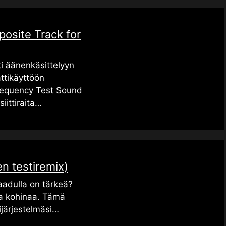
posite Track for
ti äänenkäsittelyyn
ttikäyttöön
 Frequency Test Sound
iittiraita…
en testiremix)
 laadulla on tärkeä?
la kohinaa. Tämä
ijärjestelmäsi…