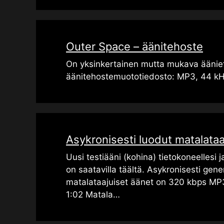
Outer Space – äänitehoste
On yksinkertainen mutta mukava äänief
äänitehostemuototiedosto: MP3, 44 kH
Asykronisesti luodut matalataa
Uusi testiääni (kohina) tietokoneellesi j
on saatavilla täältä. Asykronisesti gene
matalataajuiset äänet on 320 kbps MP
1:02 Matala…