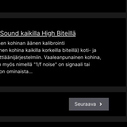
Sound kaikilla High Biteillä
en kohinan äänen kalibrointi
n kohina kaikilla korkeilla biteillä) koti- ja
tiäänijärjestelmiin. Vaaleanpunainen kohina,
 myös nimellä "1/f noise" on signaali tai
e on ominaista…
Seuraava