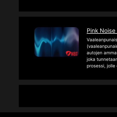
Pink Noise 
Vaaleanpunais
(vaaleanpunaine
autojen ammat
joka tunnetaan
prosessi, joll