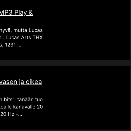
MP3 Play &
 hyvä, mutta Lucas
si. Lucas Arts THX
s, 1231 …
vasen ja oikea
h bits", tänään tuo
kealle kanavalle 20
(20 Hz -…