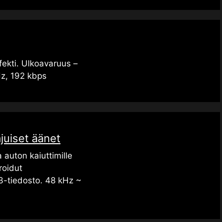
ekti. Ulkoavaruus –
z, 192 kbps
juiset äänet
a auton kaiuttimille
roidut
3-tiedosto. 48 kHz ~