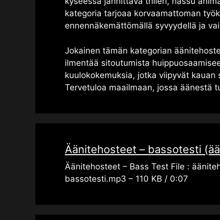
kyseessä jännittävä trilleri, hassu anima
kategoria tarjoaa korvaamattoman työka
ennennäkemättömällä syvyydellä ja vai
Jokainen tämän kategorian äänitehoste o
ilmentää sitoutumista huippuosaamise
kuulokokemuksia, jotka viipyvät kauan s
Tervetuloa maailmaan, jossa äänestä tule
Äänitehosteet – bassotesti (ää
Äänitehosteet – Bass Test File : äänite
bassotesti.mp3 – 110 KB / 0:07