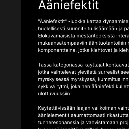
Ääniefektit
"Ääniefektit" -luokka kattaa dynaamisen
huolellisesti suunniteltu lisäämään ja 
Elokuvamaisista mestariteoksista interak
mukaansatempaaviin äänituotantoihin n
komponentteina, jotka kiehtovat ja kieht
Tässä kategoriassa käyttäjät kohtaavat
jotka vaihtelevat ylevästä surrealistis
myrskyisessä myrskyssä, kummituslinnan
sykkivä rytmi, jokainen ääniefekti kuljett
ulottuvuuksiin.
Käytettävissään laajan valikoiman vaiht
äänielementit saumattomasti rikastutt
tunneresonanssia ja vahvistamaan pro