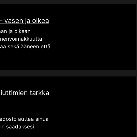
– vasen ja oikea
an ja oikean
äänenvoimakkuutta
ttaa sekä ääneen että
iuttimien tarkka
iedosto auttaa sinua
nin saadaksesi