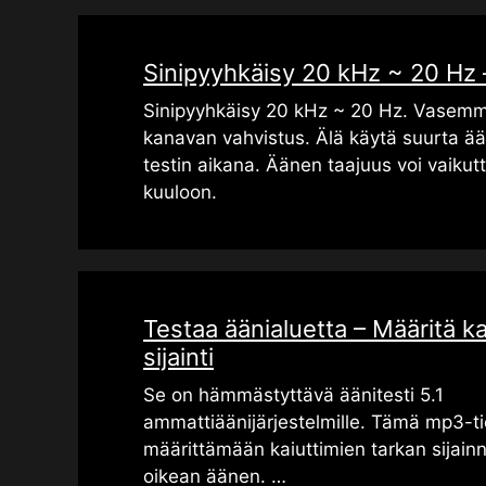
Sinipyyhkäisy 20 kHz ~ 20 Hz 
Sinipyyhkäisy 20 kHz ~ 20 Hz. Vasemm
kanavan vahvistus. Älä käytä suurta 
testin aikana. Äänen taajuus voi vaiku
kuuloon.
Testaa äänialuetta – Määritä ka
sijainti
Se on hämmästyttävä äänitesti 5.1
ammattiäänijärjestelmille. Tämä mp3-t
määrittämään kaiuttimien tarkan sijain
oikean äänen. …