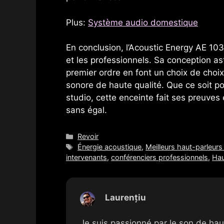
Plus:
Système audio domestique
En conclusion, l’Acoustic Energy AE 10
et les professionnels. Sa conception as
premier ordre en font un choix de choi
sonore de haute qualité. Que ce soit pou
studio, cette enceinte fait ses preuves
sans égal.
Catégories
Revoir
Mots
Énergie acoustique
,
Meilleurs haut-parleurs
clés
intervenants
,
conférenciers professionnels
,
Hau
Laurențiu
Je suis passionné par le son de hau