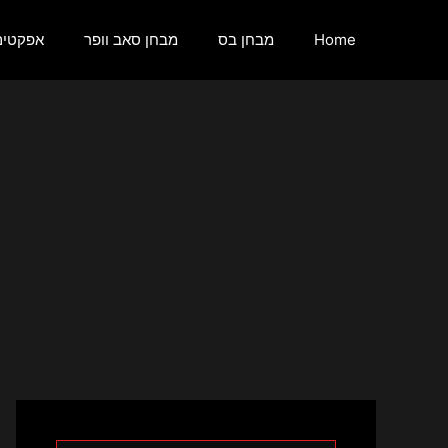
לג
תוכן
Home
מבחן בס
מבחן סאב וופר
אפקטים 