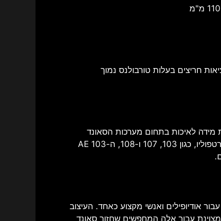
רמקול; זהו אמת מידה לאיכות בתחום מערכות הסאונד
הביתיות והמקצועיות באולפן. משלים דגמים אחרים בפורטפוליו, כגון 103, 107 ו-108, ה-AE 103
.
Acoustic הוא מנצח ברור עבור אודיופילים ואנשי מקצוע כאחד. העיצוב
מצוינת עבור אלה המחפשים שחזור סאונד