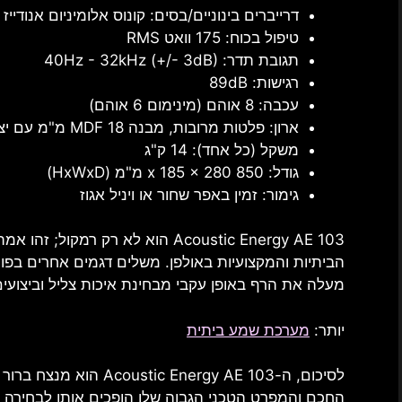
דרייברים בינוניים/בסים: קונוס אלומיניום אנודייז 110 מ"מ
טיפול בכוח: 175 וואט RMS
תגובת תדר: 40Hz - 32kHz (+/- 3dB)
רגישות: 89dB
עכבה: 8 אוהם (מינימום 6 אוהם)
ארון: פלטות מרובות, מבנה MDF 18 מ"מ עם יציאות חריצים בעלות טורבולנס נמוך
משקל (כל אחד): 14 ק"ג
גודל: 850 x 185 x 280 מ"מ (HxWxD)
גימור: זמין באפר שחור או ויניל אגוז
Acoustic Energy AE 103 הוא לא רק 
מעלה את הרף באופן עקבי מבחינת איכות צליל וביצועים
יותר:
מערכת שמע ביתית
לסיכום, ה- Energy AE 103
החכם והמפרט הטכני הגבוה שלו הופכים אותו לבחירה 