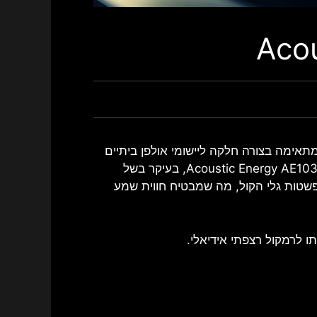
Acou
 ונחשבת, מתאימה בצורה חלקה ליישומי אולפן ביתיים
ומקצועיים כאחד. משתמשים התחבבו יותר ויותר על ה-Acoustic Energy AE103, בעיקר בשל
שטות גלי הקול, מה שמבטיח חווית שמע
ו לרמקול רצפתי אידיאלי.