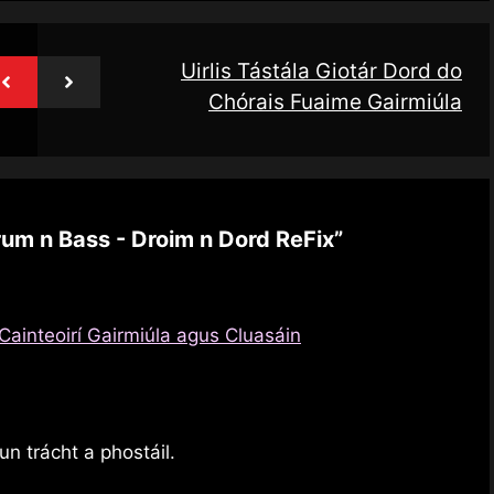
Uirlis Tástála Giotár Dord do
Chórais Fuaime Gairmiúla
um n Bass - Droim n Dord ReFix”
 Cainteoirí Gairmiúla agus Cluasáin
n trácht a phostáil.