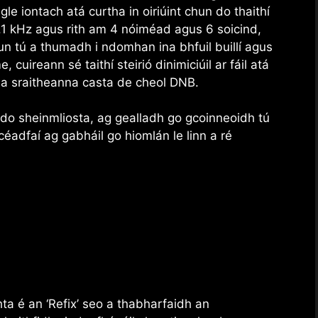
le iontach atá curtha in oiriúint chun do thaithí
.1 kHz agus rith am 4 nóiméad agus 6 soicind,
un tú a thumadh i ndomhan ina bhfuil buillí agus
 cuireann sé taithí steirió dinimiciúil ar fáil atá
 na sraitheanna casta de cheol DNB.
 do sheinmliosta, ag gealladh go gcoinneoidh tú
éadfaí ag gabháil go hiomlán le linn a ré
ta é an ‘Refix’ seo a thabharfaidh an