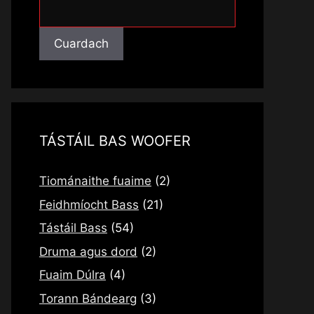
Cuardach
Cuardach
TÁSTÁIL BAS WOOFER
Tiománaithe fuaime
(2)
Feidhmíocht Bass
(21)
Tástáil Bass
(54)
Druma agus dord
(2)
Fuaim Dúlra
(4)
Torann Bándearg
(3)