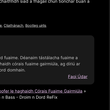
aithfidh siad a fhágáil chun tionchar buan a
e
,
Cliathánach
,
Bootleg uirlis
rd fuaime. Déanaim tástálacha fuaime a
dh córais fuaime gairmiúla, ag díriú ar
hord domhain.
Faoi Údar
ofer le haghaidh Córais Fuaime Gairmiúla
»
n Bass - Droim n Dord ReFix