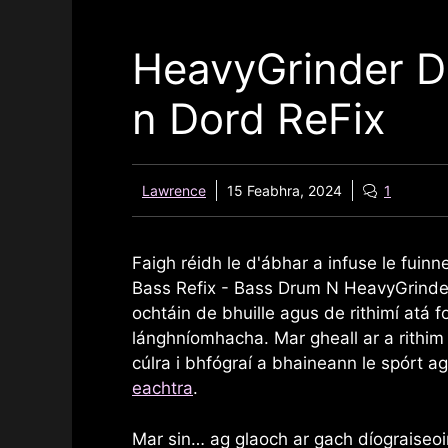
HeavyGrinder D
n Dord ReFix
Lawrence
15 Feabhra, 2024
1
Faigh réidh le d'ábhar a infuse le fuin
Bass Refix - Bass Drum N HeavyGrinde
ochtáin de bhuille agus de rithimí atá f
lánghníomhacha. Mar gheall ar a rithim 
cúlra i bhfógraí a bhaineann le spórt 
eachtra
.
Mar sin… ag glaoch ar gach díograiseoir 