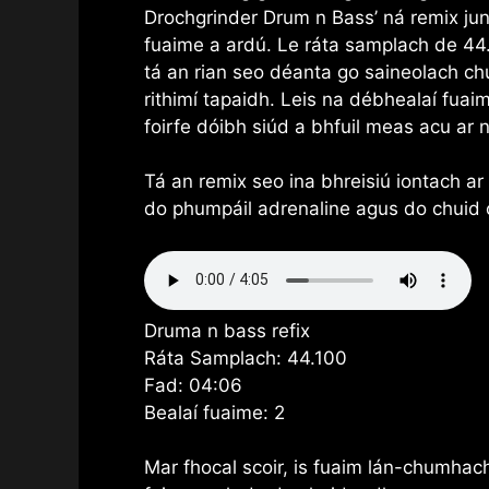
Drochgrinder Drum n Bass’ ná remix jung
fuaime a ardú. Le ráta samplach de 44
tá an rian seo déanta go saineolach ch
rithimí tapaidh. Leis na débhealaí fuaime,
foirfe dóibh siúd a bhfuil meas acu ar
Tá an remix seo ina bhreisiú iontach ar
do phumpáil adrenaline agus do chuid c
Druma n bass refix
Ráta Samplach: 44.100
Fad: 04:06
Bealaí fuaime: 2
Mar fhocal scoir, is fuaim lán-chumhach