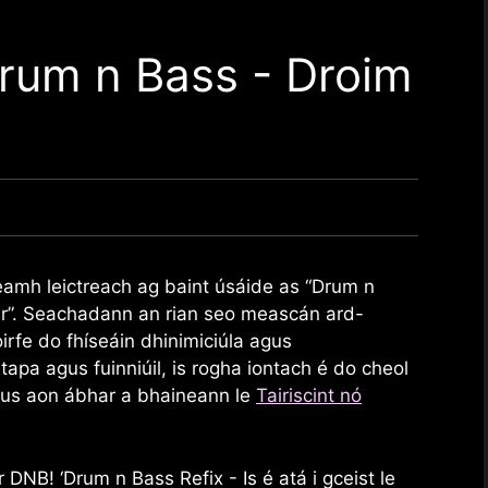
rum n Bass - Droim
neamh leictreach ag baint úsáide as “Drum n
r”. Seachadann an rian seo meascán ard-
oirfe do fhíseáin dhinimiciúla agus
tapa agus fuinniúil, is rogha iontach é do cheol
agus aon ábhar a bhaineann le
Tairiscint nó
DNB! ‘Drum n Bass Refix - Is é atá i gceist le