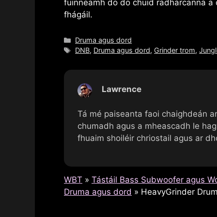
fuinneamh do do chuid radharcanna a ch
fhágáil.
Catagóirí
Druma agus dord
Clibeanna
DNB
,
Druma agus dord
,
Grinder trom
,
Jungl
Lawrence
Tá mé paiseanta faoi chaighdeán a
chumadh agus a mheascadh le haghai
fhuaim shoiléir chriostail agus ar d
WBT
»
Tástáil Bass Subwoofer agus Wo
Druma agus dord
»
HeavyGrinder Drum 