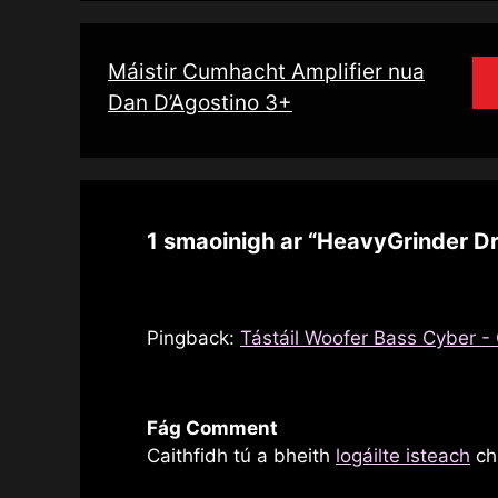
Máistir Cumhacht Amplifier nua
Dan D’Agostino 3+
1 smaoinigh ar “HeavyGrinder Dr
Pingback:
Tástáil Woofer Bass Cyber ​​-
Fág Comment
Caithfidh tú a bheith
logáilte isteach
chu