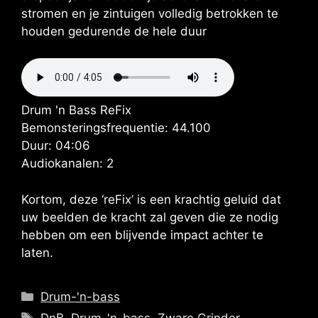
stromen en je zintuigen volledig betrokken te
houden gedurende de hele duur
Drum 'n Bass ReFix
Bemonsteringsfrequentie: 44.100
Duur: 04:06
Audiokanalen: 2
Kortom, deze ‘reFix’ is een krachtig geluid dat
uw beelden de kracht zal geven die ze nodig
hebben om een ​​blijvende impact achter te
laten.
Categorieën
Drum-'n-bass
Tags
DnB
,
Drum-'n-bass
,
Zware Grinder
,