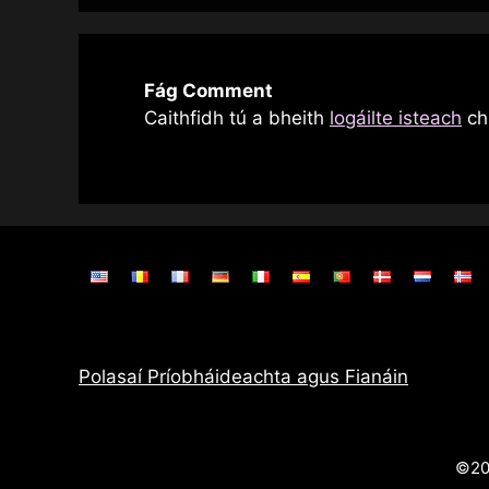
Fág Comment
Caithfidh tú a bheith
logáilte isteach
chu
Polasaí Príobháideachta agus Fianáin
©2