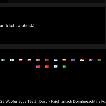
n trácht a phostáil.
026
Woofer agus Tástáil Dord
- Faigh amach Doimhneacht na Fu