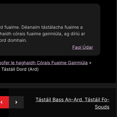
rd fuaime. Déanaim tástálacha fuaime a
dh córais fuaime gairmiúla, ag díriú ar
hord domhain.
Faoi Údar
ofer le haghaidh Córais Fuaime Gairmiúla
»
 Tástáil Dord (Ard)
Tástáil Bass An-Ard. Tástáil Fo-
Souds