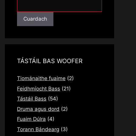
Cuardach
Cuardach
TÁSTÁIL BAS WOOFER
Tiománaithe fuaime
(2)
Feidhmíocht Bass
(21)
Tástáil Bass
(54)
Druma agus dord
(2)
Fuaim Dúlra
(4)
Torann Bándearg
(3)