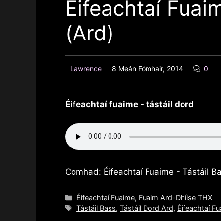
Éifeachtaí Fuaim
(Ard)
Lawrence
8 Meán Fómhair, 2014
0
Éifeachtaí fuaime - tástáil dord
Comhad: Éifeachtaí Fuaime - Tástáil Ba
Catagóirí
Éifeachtaí Fuaime
,
Fuaim Ard-Dhílse THX
Clibeanna
Tástáil Bass
,
Tástáil Dord Ard
,
Éifeachtaí F