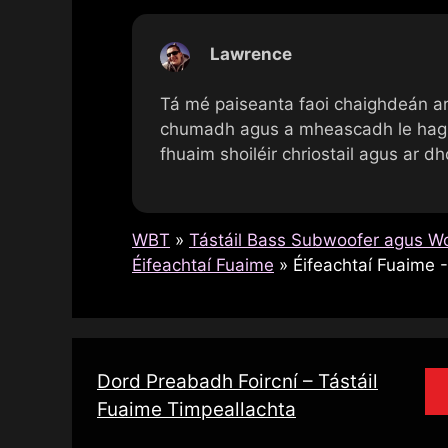
Lawrence
Tá mé paiseanta faoi chaighdeán a
chumadh agus a mheascadh le haghai
fhuaim shoiléir chriostail agus ar d
WBT
»
Tástáil Bass Subwoofer agus Wo
Éifeachtaí Fuaime
»
Éifeachtaí Fuaime -
Dord Preabadh Foircní – Tástáil
Fuaime Timpeallachta