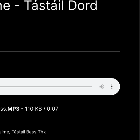
e - Tástáil Dord
ss.
MP3
- 110 KB / 0:07
uaime
,
Tástáil Bass Thx