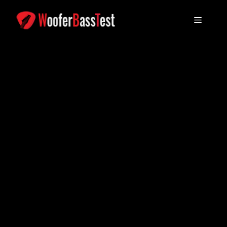
コ
ン
メ
テ
ン
ニ
ツ
に
ュ
ス
キ
ッ
ー
プ