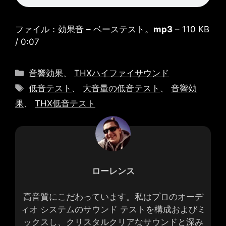
ファイル：効果音 – ベーステスト。
mp3
– 110 KB
/ 0:07
カ
音響効果
、
THXハイファイサウンド
テ
タ
低音テスト
、
大音量の低音テスト
、
音響効
ゴ
グ
果
、
THX低音テスト
リ
ー
ローレンス
高音質にこだわっています。私はプロのオーデ
ィオ システムのサウンド テストを構成およびミ
ックスし、クリスタルクリアなサウンドと深み