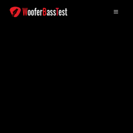
コ
ン
メ
テ
ン
ニ
ツ
に
ュ
ス
キ
ッ
ー
プ
し
ま
す