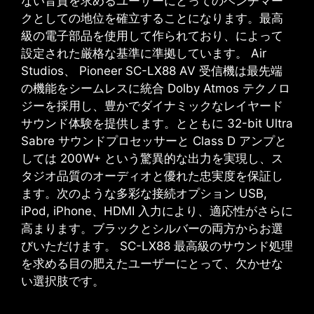
ない音質を求めるユーザーにとってのベンチマー
クとしての地位を確立することになります。最高
級の電子部品を使用して作られており、によって
設定された厳格な基準に準拠しています。
Air
Studios
、
Pioneer SC-LX88 AV
受信機は最先端
の機能をシームレスに統合
Dolby Atmos
テクノロ
ジーを採用し、豊かでダイナミックなレイヤード
サウンド体験を提供します。とともに
32-bit Ultra
Sabre
サウンドプロセッサーと
Class D
アンプと
しては 200W+ という驚異的な出力を実現し、ス
タジオ品質のオーディオと優れた忠実度を保証し
ます。次のような多彩な接続オプション
USB,
iPod, iPhone
、HDMI 入力により、適応性がさらに
高まります。ブラックとシルバーの両方からお選
びいただけます。
SC-LX88
最高級のサウンド処理
を求める目の肥えたユーザーにとって、欠かせな
い選択肢です。