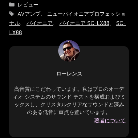
カ
レビュー
テ
タ
AVアンプ
、
ニューパイオニアプロフェッショ
ゴ
グ
ナル
、
パイオニア
、
パイオニア SC-LX88
、
SC-
リ
LX88
ー
ローレンス
高音質にこだわっています。私はプロのオーデ
ィオ システムのサウンド テストを構成およびミ
ックスし、クリスタルクリアなサウンドと深み
のある低音に重点を置いています。
著者について