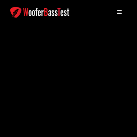
コ
ン
メ
テ
ン
ニ
ツ
に
ュ
ス
キ
ッ
ー
プ