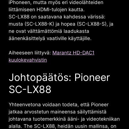
iPhoneen, mutta myös eri videolähteiden
liittämiseen HDMI-tulojen kautta.
SC-LX88 on saatavana kahdessa värissä:
musta (SC-LX88-K) ja hopea (SC-LX88-S), ja
ne ovat välttämättömiä laadukasta
äänenkäsittelyä vaativille käyttäjille.
Aiheeseen liittyvä:
Marantz HD-DAC1
kuulokevahvistin
Johtopäätös: Pioneer
SC-LX88
Yhteenvetona voidaan todeta, että Pioneer
jatkaa arvostetun maineensa säilyttämistä
johtavana tuotemerkkinä ääni- ja videotekniikan
alalla. The
SC-LX88
, heidän uusin mallinsa, on