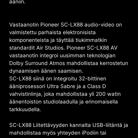
ääniin.
Vastaanotin
Pioneer SC-LX88
audio-video on
valmistettu parhaista elektronisista
komponenteista ja täyttää tiukimmatkin
standardit
Air Studios. Pioneer SC-LX88 AV
vastaanotin integroi uusimman teknologian
Dolby Surround Atmos
mahdollistaa kerrostetun
dynaamisen äänen saamisen.
SC-LX88
siinä on integroitu 32-bittinen
ääniprosessori
Ultra Sabre
ja a
Class D
vahvistinlinja, joka mahdollistaa yli 200 watin
äänentoiston studiolaadulla ja erinomaisella
tarkkuudella.
SC-LX88 Liitettävyyden kannalta USB-liitäntä ja
mahdollistaa myös yhteyden iPodiin tai