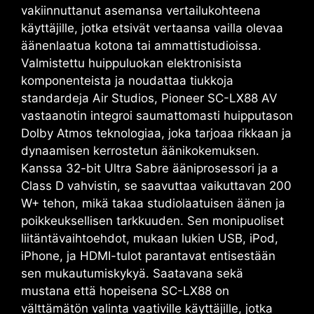
vakiinnuttanut asemansa vertailukohteena
käyttäjille, jotka etsivät vertaansa vailla olevaa
äänenlaatua kotona tai ammattistudioissa.
Valmistettu huippuluokan elektronisista
komponenteista ja noudattaa tiukkoja
standardeja
Air Studios
,
Pioneer SC-LX88 AV
vastaanotin integroi saumattomasti huipputason
Dolby Atmos
teknologiaa, joka tarjoaa rikkaan ja
dynaamisen kerrostetun äänikokemuksen.
Kanssa
32-bit Ultra Sabre
ääniprosessori ja a
Class D
vahvistin, se saavuttaa vaikuttavan 200
W+ tehon, mikä takaa studiolaatuisen äänen ja
poikkeuksellisen tarkkuuden. Sen monipuoliset
liitäntävaihtoehdot, mukaan lukien
USB, iPod,
iPhone
, ja HDMI-tulot parantavat entisestään
sen mukautumiskykyä. Saatavana sekä
mustana että hopeisena
SC-LX88
on
välttämätön valinta vaativille käyttäjille, jotka