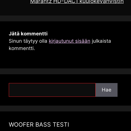
Marantz HD-DAC1 kuulokevahvistin
Jätä kommentti
Sinun täytyy olla
kirjautunut sisään
julkaista
kommentti.
Hae
Hae
WOOFER BASS TESTI