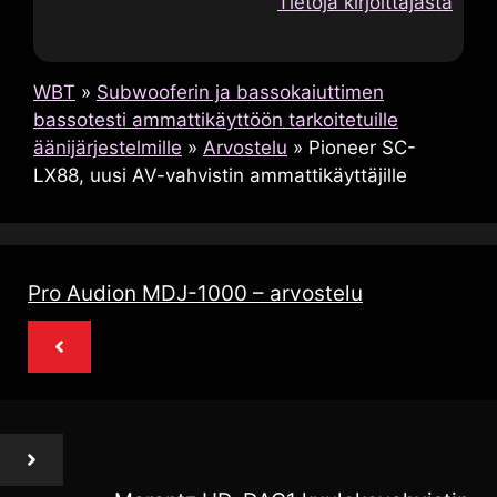
Tietoja kirjoittajasta
WBT
»
Subwooferin ja bassokaiuttimen
bassotesti ammattikäyttöön tarkoitetuille
äänijärjestelmille
»
Arvostelu
»
Pioneer SC-
LX88, uusi AV-vahvistin ammattikäyttäjille
Pro Audion MDJ-1000 – arvostelu