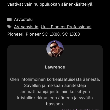
vaativat vain huippuluokan äänenkäsittelyä.
Luokat
Arvostelu
Tunnisteet
AV vahvistin
,
Uusi Pioneer Professional
,
Pioneeri
,
Pioneer SC-LX88
,
SC-LX88
Lawrence
Olen intohimoinen korkealaatuisesta äänestä.
Sävellen ja miksaan äänitestejä
ammattiäänijärjestelmiin keskittyen
kristallinkirkkaaseen ääneen ja syvään
bassoon.