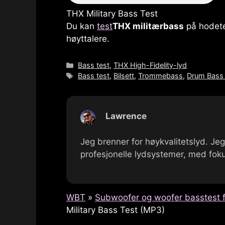
THX Military Bass Test
Du kan
test
THX militærbass
på hodetel
høyttalere.
Kategorier
Bass test
,
THX High-Fidelity-lyd
Tagger
Bass test
,
Bilsett
,
Trommebass
,
Drum Bass 
Lawrence
Jeg brenner for høykvalitetslyd. Je
profesjonelle lydsystemer, med foku
WBT
»
Subwoofer og woofer basstest f
Military Bass Test (MP3)