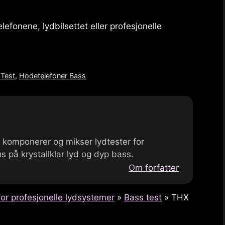
efonene, lydbilsettet eller profesjonelle
Test
,
Hodetelefoner Bass
g komponerer og mikser lydtester for
s på krystallklar lyd og dyp bass.
Om forfatter
or profesjonelle lydsystemer
»
Bass test
»
THX