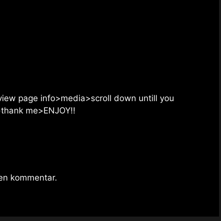
>view page info>media>scroll down untill you
s”>thank me>ENJOY!!
 en kommentar.