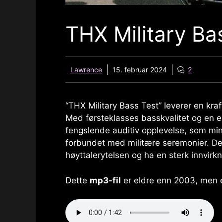
THX Military Ba
Lawrence
15. februar 2024
2
“
THX Military Bass Test
” leverer en kra
Med førsteklasses basskvalitet og en e
fengslende auditiv opplevelse, som mi
forbundet med militære seremonier. Det
høyttalerytelsen og ha en sterk innvirk
Dette
mp3-fil
er eldre enn 2003, men er 