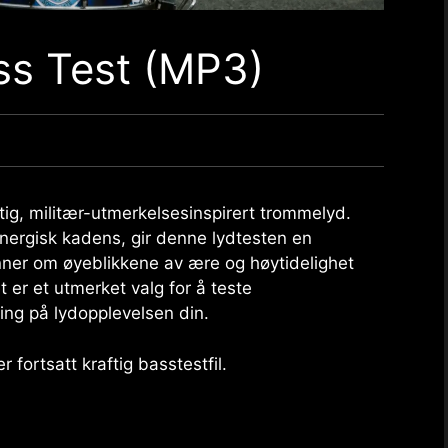
ss Test (MP3)
ftig, militær-utmerkelsesinspirert trommelyd.
nergisk kadens, gir denne lydtesten en
nner om øyeblikkene av ære og høytidelighet
 er et utmerket valg for å teste
ning på lydopplevelsen din.
fortsatt kraftig basstestfil.