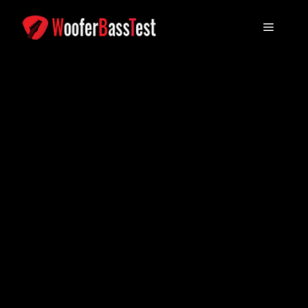
跳
至
選
內
容
單