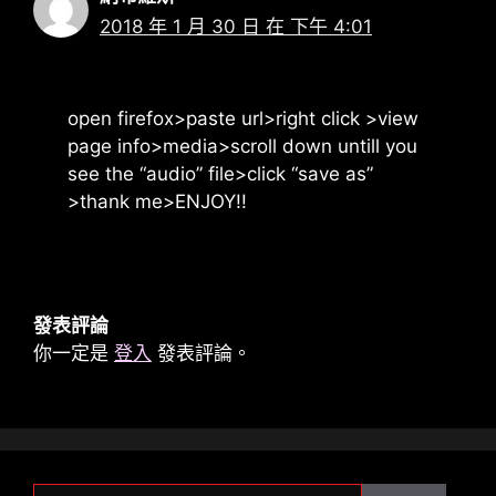
2018 年 1 月 30 日 在 下午 4:01
open firefox>paste url>right click >view
page info>media>scroll down untill you
see the “audio” file>click “save as”
>thank me>ENJOY!!
發表評論
你一定是
登入
發表評論。