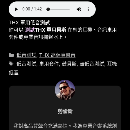
THX 軍用低音測試
你可以
測試
THX 軍用貝斯
在您的耳機、音訊車用
套件或專業音訊揚聲器上。
類
低音測試
,
THX 高保真聲音
別
標
低音測試
,
車用套件
,
鼓貝斯
,
鼓低音測試
,
耳機
籤
低音
勞倫斯
我對高品質聲音充滿熱情。我為專業音響系統創