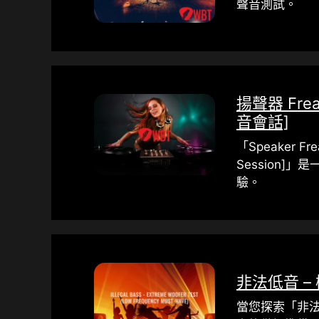
聲音測試。
揚聲器 Fre
音會話]
「Speaker Frea
Session]」
驗。
非法低音 
當您探索「非法