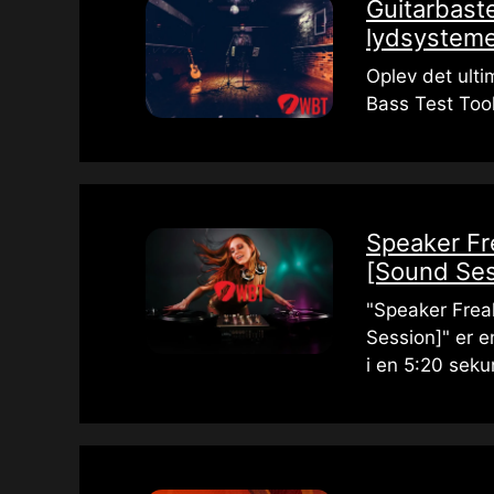
Guitarbaste
lydsystem
Oplev det ulti
Bass Test Tool
Speaker Fr
[Sound Ses
"Speaker Frea
Session]" er e
i en 5:20 seku