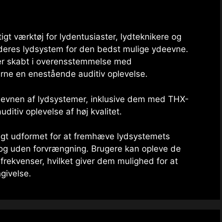
tigt værktøj for lydentusiaster, lydteknikere og
e deres lydsystem for den bedst mulige ydeevne.
s er skabt i overensstemmelse med
erne en enestående auditiv oplevelse.
ydeevnen af ​​lydsystemer, inklusive dem med THX-
uditiv oplevelse af høj kvalitet.
ligt udformet for at fremhæve lydsystemets
dt og uden forvrængning. Brugere kan opleve de
e frekvenser, hvilket giver dem mulighed for at
ngivelse.