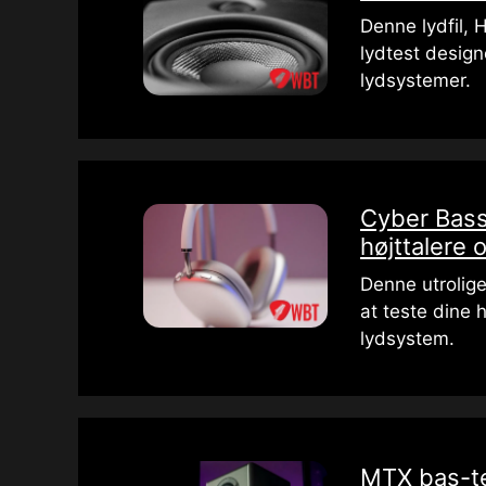
Denne lydfil, 
lydtest designe
lydsystemer.
Cyber ​​Bas
højttalere 
Denne utrolige 
at teste dine
lydsystem.
MTX bas-te