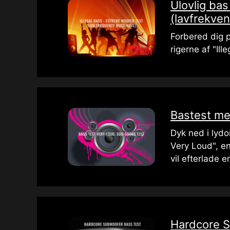
Ulovlig bas
(lavfrekve
Forbered dig 
rigerne af "Il
Bastest me
Dyk ned i lyd
Very Loud", en
vil efterlade e
Hardcore 