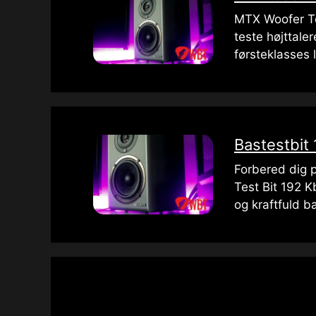
MTX Woofer Tes
teste højttale
førsteklasses 
Bastestbit
Forbered dig 
Test Bit 192 
og kraftfuld b