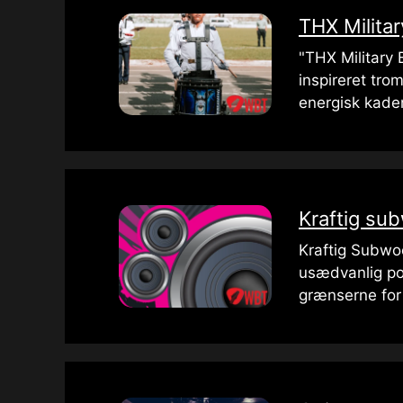
THX Milita
"THX Military 
inspireret tro
energisk kade
Kraftig su
Kraftig Subwo
usædvanlig pot
grænserne for 