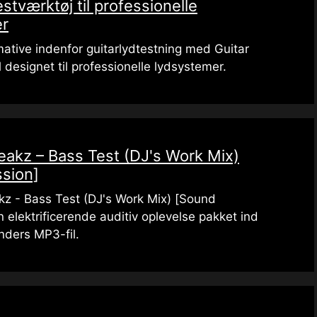
stværktøj til professionelle
er
mative indenfor guitarlydtestning med Guitar
 designet til professionelle lydsystemer.
eakz – Bass Test (DJ's Work Mix)
sion]
kz - Bass Test (DJ's Work Mix) [Sound
n elektrificerende auditiv oplevelse pakket ind
nders MP3-fil.