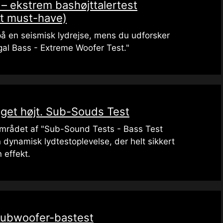
 – ekstrem bashøjttalertest
nt must-have)
på en seismisk lydrejse, mens du udforsker
legal Bass - Extreme Woofer Test."
get højt. Sub-Souds Test
området af "Sub-Sound Tests - Bass Test
 dynamisk lydtestoplevelse, der helt sikkert
n effekt.
Subwoofer-bastest