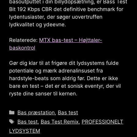
basoutputtet i din billydopsætning, er Bass Test
Bit 192 Kbps CBR det definitive benchmark for
lydentusiaster, der søger uovertruffen
lydkvalitet og ydeevne.
Relaterede:
MTX bas-test – Højttaler-
baskontrol
Gør dig klar til at frigøre dit lydsystems fulde
potentiale og mærk adrenalinsuset fra
hardstyle-beats som aldrig før. Dette er ikke
bare en test – det er et sonisk eventyr, der vil
ryste dine sanser til kernen.
Kategorier
Bas præstation
,
Bas test
Tags
Bas test
,
Bas Test Remix
,
PROFESSIONELT
LYDSYSTEM