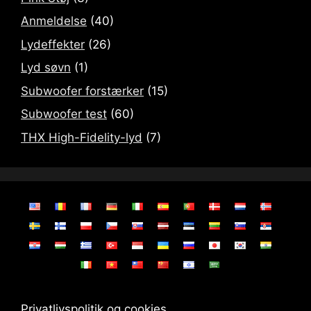
Anmeldelse
(40)
Lydeffekter
(26)
Lyd søvn
(1)
Subwoofer forstærker
(15)
Subwoofer test
(60)
THX High-Fidelity-lyd
(7)
Privatlivspolitik og cookies