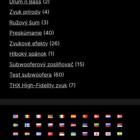
Drum n Bass
(2)
Zvuk prírody
(4)
Ružový šum
(3)
Preskúmanie
(40)
Zvukové efekty
(26)
Hlboký spánok
(1)
Subwooferový zosilňovač
(15)
Test subwoofera
(60)
THX High-Fidelity zvuk
(7)