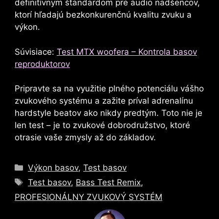
definitívnym štandardom pre audio nadšencov,
ktorí hľadajú bezkonkurenčnú kvalitu zvuku a
výkon.
Súvisiace:
Test MTX woofera – Kontrola basov
reproduktorov
Pripravte sa na využitie plného potenciálu vášho
zvukového systému a zažite príval adrenalínu
hardstyle beatov ako nikdy predtým. Toto nie je
len test – je to zvukové dobrodružstvo, ktoré
otrasie vaše zmysly až do základov.
kategórie
Výkon basov
,
Test basov
Tagy
Test basov
,
Bass Test Remix
,
PROFESIONÁLNY ZVUKOVÝ SYSTÉM