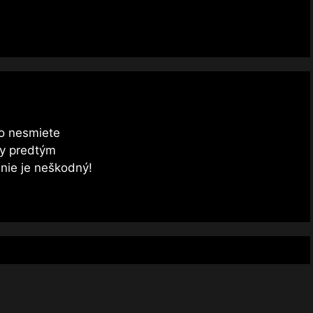
čo nesmiete
dy predtým
 nie je neškodný!