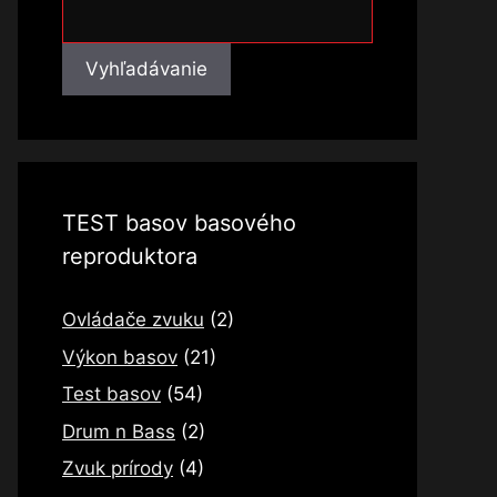
Vyhľadávanie
Vyhľadávanie
TEST basov basového
reproduktora
Ovládače zvuku
(2)
Výkon basov
(21)
Test basov
(54)
Drum n Bass
(2)
Zvuk prírody
(4)