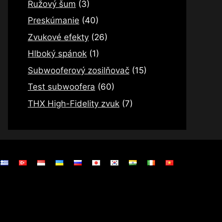
Ružový šum
(3)
Preskúmanie
(40)
Zvukové efekty
(26)
Hlboký spánok
(1)
Subwooferový zosilňovač
(15)
Test subwoofera
(60)
THX High-Fidelity zvuk
(7)