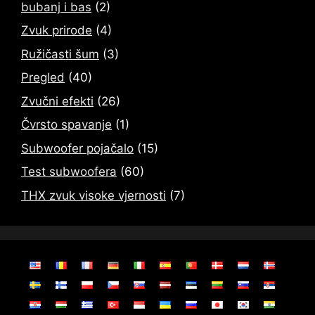
bubanj i bas
(2)
Zvuk prirode
(4)
Ružičasti šum
(3)
Pregled
(40)
Zvučni efekti
(26)
Čvrsto spavanje
(1)
Subwoofer pojačalo
(15)
Test subwoofera
(60)
THX zvuk visoke vjernosti
(7)