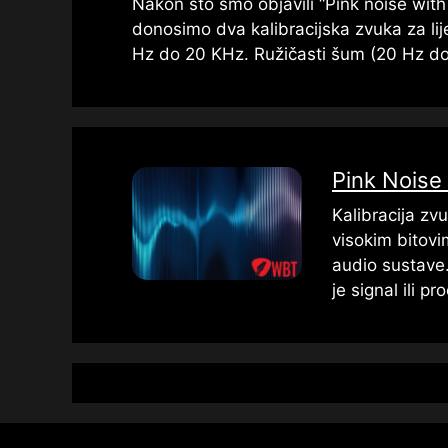
Nakon što smo objavili “Pink noise with 
donosimo dva kalibracijska zvuka za lije
Hz do 20 KHz. Ružičasti šum (20 Hz d
Pink Noise
Kalibracija zv
visokim bitovi
audio sustave.
je signal ili pr