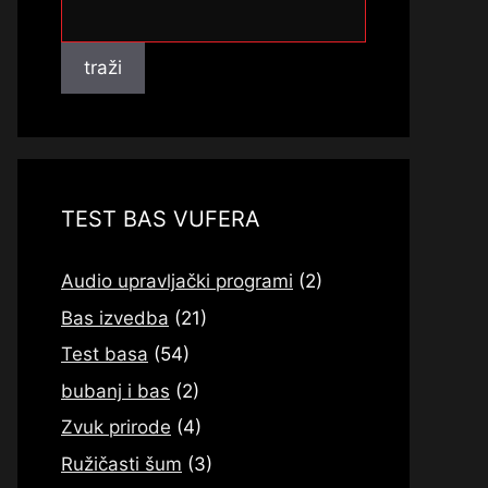
traži
traži
TEST BAS VUFERA
Audio upravljački programi
(2)
Bas izvedba
(21)
Test basa
(54)
bubanj i bas
(2)
Zvuk prirode
(4)
Ružičasti šum
(3)