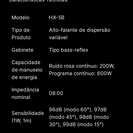
Modelo
HX-5B
Tipo de
Alto-falante de dispersão
Produto
variável
Gabinete
Tipo bass-reflex
Capacidade
Ruído rosa contínuo: 200W,
de manuseio
Programa contínuo: 600W
de energia
Impedância
08:00
nominal
96dB (modo 60°), 97dB
Sensibilidade
(modo 45°), 98dB (modo
(1W, 1m)
30°), 99dB (modo 15°)