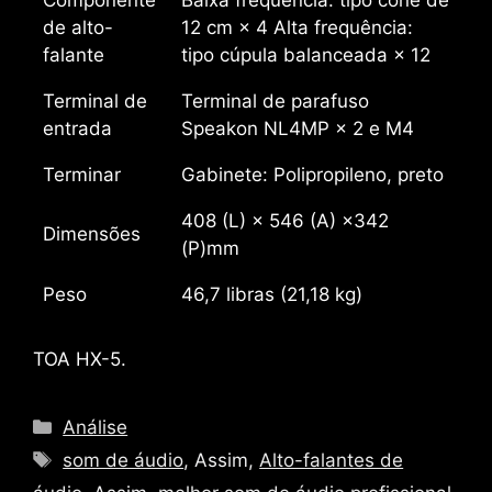
de alto-
12 cm × 4 Alta frequência:
falante
tipo cúpula balanceada × 12
Terminal de
Terminal de parafuso
entrada
Speakon NL4MP × 2 e M4
Terminar
Gabinete: Polipropileno, preto
408 (L) × 546 (A) ×342
Dimensões
(P)mm
Peso
46,7 libras (21,18 kg)
TOA HX-5.
Categorias
Análise
Tag
som de áudio
, Assim,
Alto-falantes de