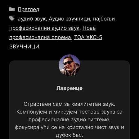
Категорије
Преглед
Ознаке
аудио звук
,
Аудио звучници
,
најбољи
професионални аудио звук
,
Нова
професионална опрема
,
ТОА ХКС-5
ЗВУЧНИЦИ
Лавренце
Страствен сам за квалитетан звук.
Компонујем и миксујем тестове звука за
професионалне аудио системе,
фокусирајући се на кристално чист звук и
дубок бас.