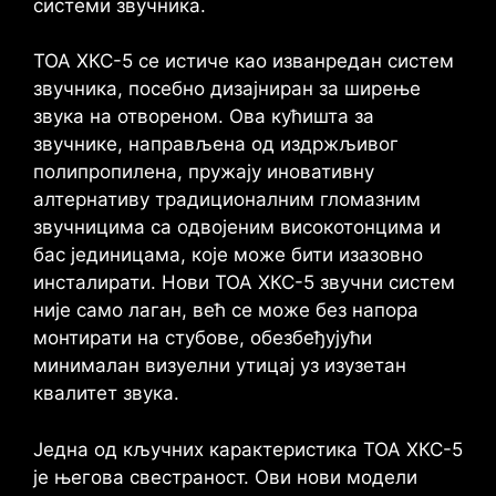
системи звучника.
ТОА ХКС-5 се истиче као изванредан систем
звучника, посебно дизајниран за ширење
звука на отвореном. Ова кућишта за
звучнике, направљена од издржљивог
полипропилена, пружају иновативну
алтернативу традиционалним гломазним
звучницима са одвојеним високотонцима и
бас јединицама, које може бити изазовно
инсталирати. Нови ТОА ХКС-5 звучни систем
није само лаган, већ се може без напора
монтирати на стубове, обезбеђујући
минималан визуелни утицај уз изузетан
квалитет звука.
Једна од кључних карактеристика ТОА ХКС-5
је његова свестраност. Ови нови модели