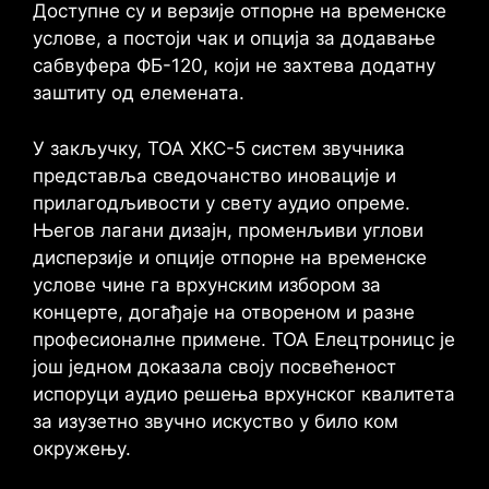
Доступне су и верзије отпорне на временске
услове, а постоји чак и опција за додавање
сабвуфера ФБ-120, који не захтева додатну
заштиту од елемената.
У закључку, ТОА ХКС-5 систем звучника
представља сведочанство иновације и
прилагодљивости у свету аудио опреме.
Његов лагани дизајн, променљиви углови
дисперзије и опције отпорне на временске
услове чине га врхунским избором за
концерте, догађаје на отвореном и разне
професионалне примене. ТОА Елецтроницс је
још једном доказала своју посвећеност
испоруци аудио решења врхунског квалитета
за изузетно звучно искуство у било ком
окружењу.