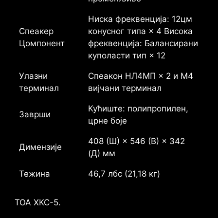
Ниска фреквенција: 12цм
Спеакер
конусног типа × 4 Висока
Цомпонент
фреквенција: Балансирани
куполасти тип × 12
Улазни
Спеакон НЛ4МП × 2 и М4
терминал
вијчани терминал
Кућиште: полипропилен,
Заврши
црне боје
408 (Ш) × 546 (В) × 342
Димензије
(Д) мм
Тежина
46,7 лбс (21,18 кг)
ТОА ХКС-5.