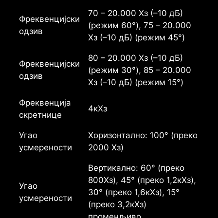
70 – 20.000 Хз (–10 дБ)
Фреквенцијски
(режим 60°), 75 – 20.000
одзив
Хз (–10 дБ) (режим 45°)
80 – 20.000 Хз (–10 дБ)
Фреквенцијски
(режим 30°), 85 – 20.000
одзив
Хз (–10 дБ) (режим 15°)
Фреквенција
4кХз
скретнице
Угао
Хоризонтално: 100° (преко
усмерености
2000 Хз)
Вертикално: 60° (преко
800Хз), 45° (преко 1,2кХз),
Угао
30° (преко 1,6кХз), 15°
усмерености
(преко 3,2кХз)
променљиво