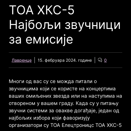
ТОА ХКС-5
Најбољи звучници
за емисије
Лавренце
15. фебруара 2024. године
0
Многи од вас су се можда питали о
звучницима који се користе на концертима
ваших омиљених звезда или на наступима на
отвореном у вашем граду. Када су у питању
звучни системи за овакве догађаје, један од
најбољих избора који фаворизују
организатори су ТОА Елецтроницс ТОА ХКС-5