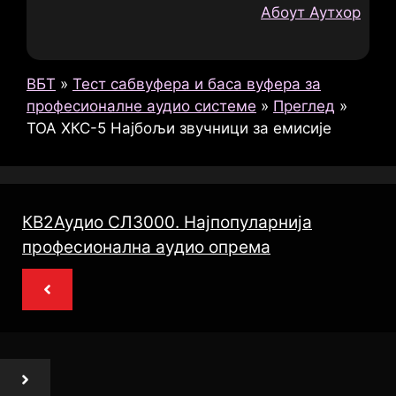
Абоут Аутхор
ВБТ
»
Тест сабвуфера и баса вуфера за
професионалне аудио системе
»
Преглед
»
ТОА ХКС-5 Најбољи звучници за емисије
КВ2Аудио СЛ3000. Најпопуларнија
професионална аудио опрема