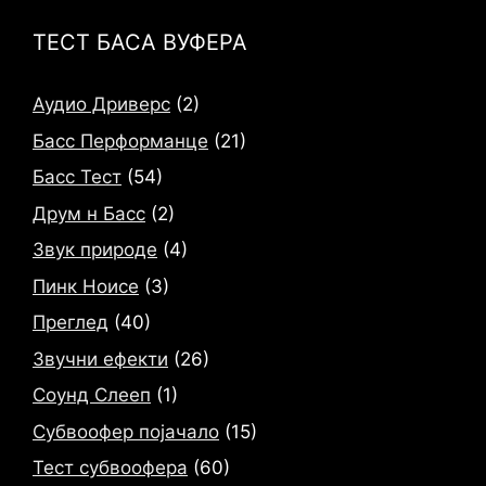
ТЕСТ БАСА ВУФЕРА
Аудио Дриверс
(2)
Басс Перформанце
(21)
Басс Тест
(54)
Друм н Басс
(2)
Звук природе
(4)
Пинк Ноисе
(3)
Преглед
(40)
Звучни ефекти
(26)
Соунд Слееп
(1)
Субвоофер појачало
(15)
Тест субвоофера
(60)