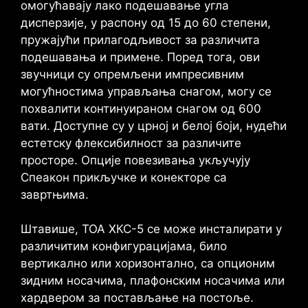
омогућавају лако подешавање угла
дисперзије, у распону од 15 до 60 степени,
пружајући прилагодљивост за различита
подешавања и примене. Поред тога, ови
звучници су опремљени импресивним
могућностима управљања снагом, могу се
похвалити континуираном снагом од 600
вати. Доступне су у црној и белој боји, нудећи
естетску флексибилност за различите
просторе. Опције повезивања укључују
Спеакон прикључке и конекторе са
завртњима.
Штавише, ТОА ХКС-5 се може инсталирати у
различитим конфигурацијама, било
вертикално или хоризонтално, са опционим
зидним носачима, плафонским носачима или
хардвером за постављање на постоље.