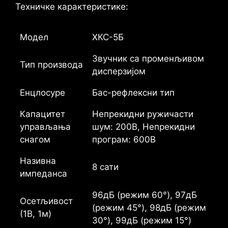
Техничке карактеристике:
Модел
ХКС-5Б
Звучник са променљивом
Тип производа
дисперзијом
Енцлосуре
Бас-рефлексни тип
Капацитет
Непрекидни ружичасти
управљања
шум: 200В, Непрекидни
снагом
програм: 600В
Називна
8 сати
импеданса
96дБ (режим 60°), 97дБ
Осетљивост
(режим 45°), 98дБ (режим
(1В, 1м)
30°), 99дБ (режим 15°)