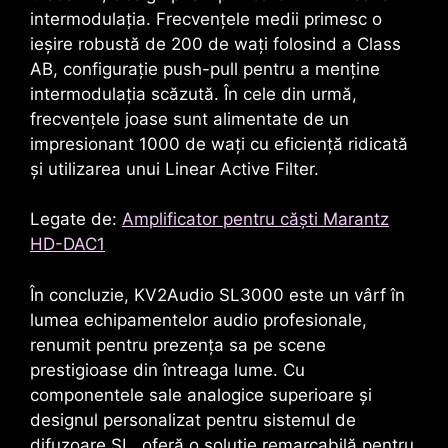
intermodulația. Frecvențele medii primesc o
ieșire robustă de 200 de wați folosind a
Class
AB
, configurație push-pull pentru a menține
intermodulația scăzută. În cele din urmă,
frecvențele joase sunt alimentate de un
impresionant 1000 de wați cu eficiență ridicată
și utilizarea unui
Linear Active Filter
.
Legate de:
Amplificator pentru căști Marantz
HD-DAC1
În concluzie, KV2Audio SL3000 este un vârf în
lumea echipamentelor audio profesionale,
renumit pentru prezența sa pe scene
prestigioase din întreaga lume. Cu
componentele sale analogice superioare și
designul personalizat pentru sistemul de
difuzoare SL, oferă o soluție remarcabilă pentru