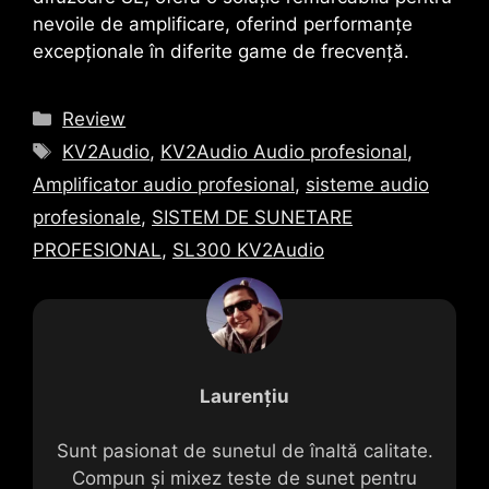
nevoile de amplificare, oferind performanțe
excepționale în diferite game de frecvență.
Categorii
Review
Etichete
KV2Audio
,
KV2Audio Audio profesional
,
Amplificator audio profesional
,
sisteme audio
profesionale
,
SISTEM DE SUNETARE
PROFESIONAL
,
SL300 KV2Audio
Laurențiu
Sunt pasionat de sunetul de înaltă calitate.
Compun și mixez teste de sunet pentru