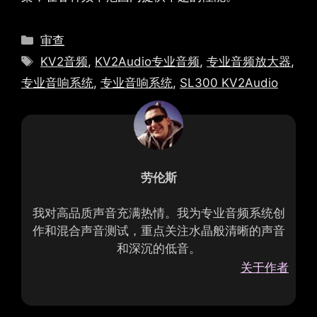
类
审查
别
标
KV2音频
,
KV2Audio专业音频
,
专业音频放大器
,
签
专业音响系统
,
专业音响系统
,
SL300 KV2Audio
劳伦斯
我对高品质声音充满热情。我为专业音频系统创
作和混合声音测试，重点关注水晶般清晰的声音
和深沉的低音。
关于作者