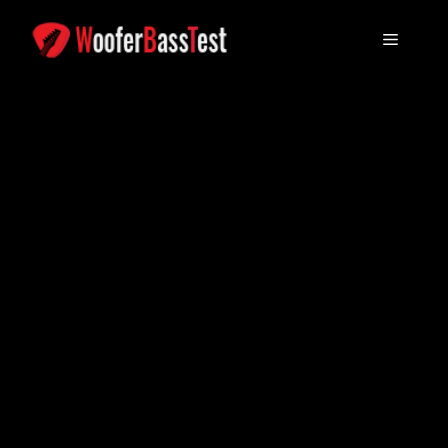
跳
到
菜
内
容
单