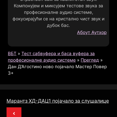
Компонујем и миксујем тестове звука за
професионалне аудио системе,
фокусирајући се на кристално чист звук и
дубок бас.
Абоут Аутхор
ВБТ
»
Тест сабвуфера и баса вуфера за
професионалне аудио системе
»
Преглед
»
Дан Д’Агостино ново појачало Мастер Повер
3+
Марантз ХД-ДАЦ1 појачало за слушалице