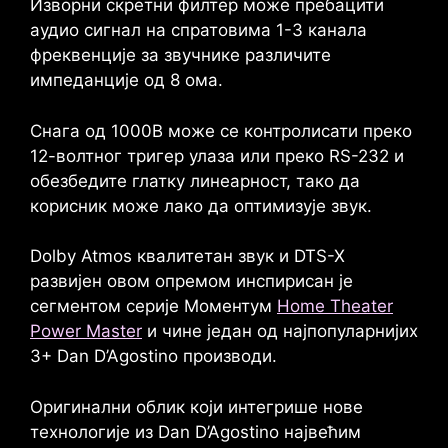
Изворни скретни филтер може пребацити
аудио сигнал на спратовима 1-3 канала
фреквенције за звучнике различите
импеданције од 8 ома.
Снага од 1000В може се контролисати преко
12-волтног тригер улаза или преко
RS-232
и
обезбедите глатку линеарност, тако да
корисник може лако да оптимизује звук.
Dolby Atmos
квалитетан звук и
DTS-X
развијен овом опремом инспирисан је
сегментом серије Моментум
Home Theater
Power Master
и чине један од најпопуларнијих
3+
Dan D’Agostino
производи.
Оригинални облик који интегрише нове
технологије из
Dan D’Agostino
највећим