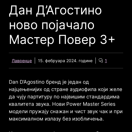
Дан Д’Агостино
ново појачало
Мастер Повер 3+
Лавренце
15. фебруара 2024. године
1
Dan D’Agostino
бренд је један од
најцењенијих од стране аудиофила који желе
да чују партитуру по највишим стандардима
квалитета звука. Нови
Power Master Series
модели пружају снажан и чист звук чак и при
максималном излазу без изобличења.