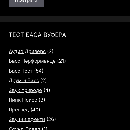
Претрага
ТЕСТ БАСА ВУФЕРА
Аудио Дриверс
(2)
Басс Перформанце
(21)
Басс Тест
(54)
Друм н Басс
(2)
Звук природе
(4)
Пинк Ноисе
(3)
Преглед
(40)
Звучни ефекти
(26)
Соунд Слееп
(1)