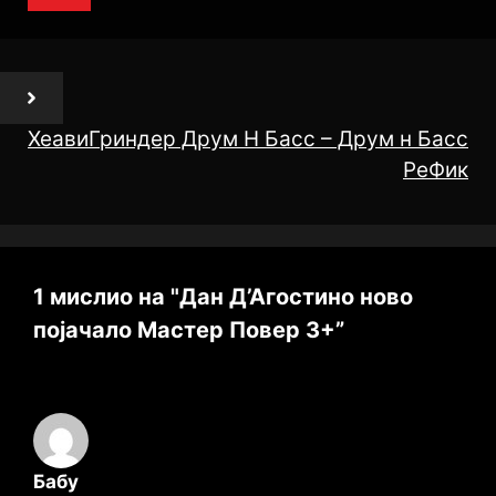
ХеавиГриндер Друм Н Басс – Друм н Басс
РеФик
1 мислио на "Дан Д’Агостино ново
појачало Мастер Повер 3+”
Бабу