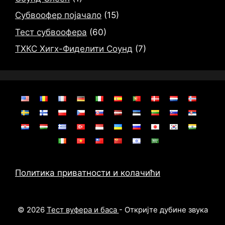
Субвоофер појачало
(15)
Тест субвоофера
(60)
ТХКС Хигх-Фиделити Соунд
(7)
Политика приватности и колачићи
© 2026
Тест вуфера и баса
- Откријте дубине звука