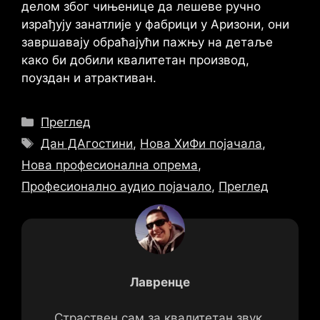
делом због чињенице да лешеве ручно
израђују занатлије у фабрици у Аризони, они
завршавају обраћајући пажњу на детаље
како би добили квалитетан производ,
поуздан и атрактиван.
Категорије
Преглед
Ознаке
Дан ДАгостини
,
Нова ХиФи појачала
,
Нова професионална опрема
,
Професионално аудио појачало
,
Преглед
Лавренце
Страствен сам за квалитетан звук.