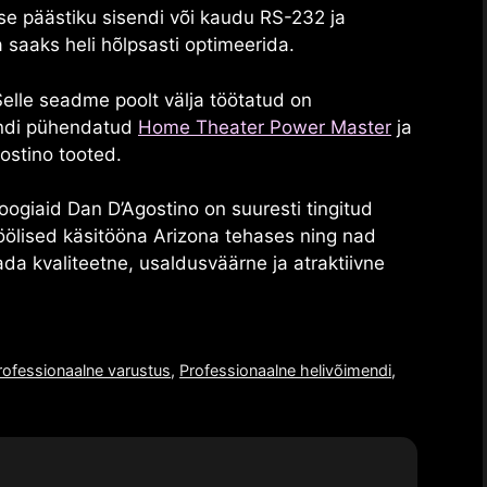
se päästiku sisendi või kaudu
RS-232
ja
 saaks heli hõlpsasti optimeerida.
elle seadme poolt välja töötatud on
endi pühendatud
Home Theater Power Master
ja
ostino
tooted.
loogiaid
Dan D’Agostino
on suuresti tingitud
öölised käsitööna Arizona tehases ning nad
da kvaliteetne, usaldusväärne ja atraktiivne
ofessionaalne varustus
,
Professionaalne helivõimendi
,