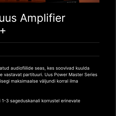
uus Amplifier
3+
tud audiofiilide seas, kes soovivad kuulda
le vastavat partituuri. Uus
Power Master Series
isegi maksimaalse väljundi korral ilma
aali 1-3 sageduskanali korrustel erinevate