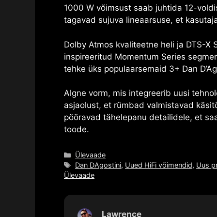
1000 W võimsust saab juhtida 12-voldi
tagavad sujuva lineaarsuse, et kasutaja
Dolby Atmos
kvaliteetne heli ja
DTS-X
S
inspireeritud Momentum Series segm
tehke üks populaarsemaid 3+
Dan D’Ag
Algne vorm, mis integreerib uusi tehno
asjaolust, et rümbad valmistavad käsit
pööravad tähelepanu detailidele, et saa
toode.
Kategooriad
Ülevaade
Sildid
Dan DAgostini
,
Uued HiFi võimendid
,
Uus pr
Ülevaade
Lawrence