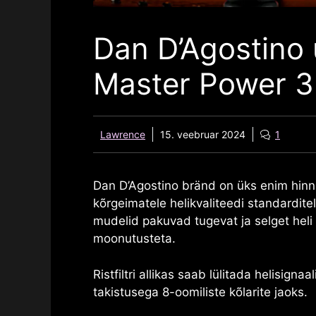
Dan D’Agostino 
Master Power 
Lawrence
15. veebruar 2024
1
Dan D’Agostino
bränd on üks enim hinna
kõrgeimatele helikvaliteedi standardite
mudelid pakuvad tugevat ja selget heli 
moonutusteta.
Ristfiltri allikas saab lülitada helisign
takistusega 8-oomiliste kõlarite jaoks.