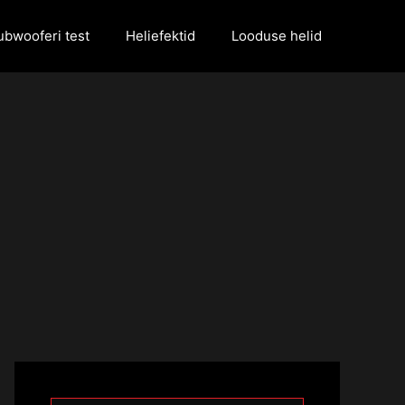
ubwooferi test
Heliefektid
Looduse helid