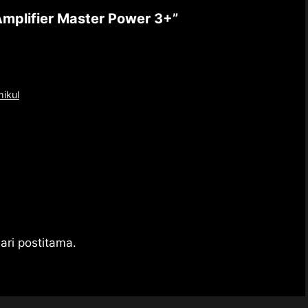
Amplifier Master Power 3+”
ikul
ri postitama.