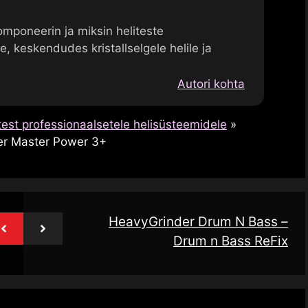
Komponeerin ja miksin heliteste
, keskendudes kristallselgele helile ja
Autori kohta
test professionaalsetele helisüsteemidele
»
ier Master Power 3+
HeavyGrinder Drum N Bass –
Drum n Bass ReFix