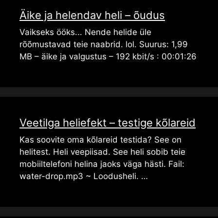
Äike ja helendav heli – õudus
Vaikseks ööks... Nende helide üle
rõõmustavad teie naabrid. lol. Suurus: 1,99
MB – äike ja valgustus – 192 kbit/s : 00:01:26
Veetilga heliefekt – testige kõlareid
Kas soovite oma kõlareid testida? See on
helitest. Heli veepiisad. See heli sobib teie
mobiiltelefoni helina jaoks väga hästi. Fail:
water-drop.mp3 ~ Loodusheli. …