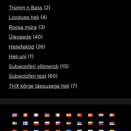
Trumm n Bass
(2)
Looduse heli
(4)
Roosa müra
(3)
Ülevaade
(40)
Heliefektid
(26)
Heli uni
(1)
Subwooferi võimendi
(15)
Subwooferi test
(60)
THX kõrge täpsusega heli
(7)