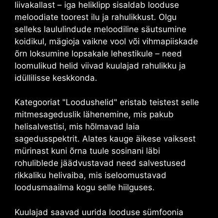
liivakallast – iga heliklipp sisaldab looduse
meloodiate toorest ilu ja rahulikkust. Olgu
selleks laululindude meloodiline säutsumine
koidikul, mägioja vaikne vool või vihmapiiskade
õrn loksumine lopsakale lehestikule – need
loomulikud helid viivad kuulajad rahulikku ja
idüllilisse keskkonda.
Kategooriat "Loodushelid" eristab teistest selle
mitmesageduslik lähenemine, mis pakub
helisalvestisi, mis hõlmavad laia
sagedusspektrit. Alates kauge äikese vaiksest
mürinast kuni õrna tuule sosinani läbi
rohuliblede jäädvustavad need salvestused
rikkaliku helivaiba, mis iseloomustavad
loodusmaailma kogu selle hiilguses.
Kuulajad saavad uurida looduse sümfoonia