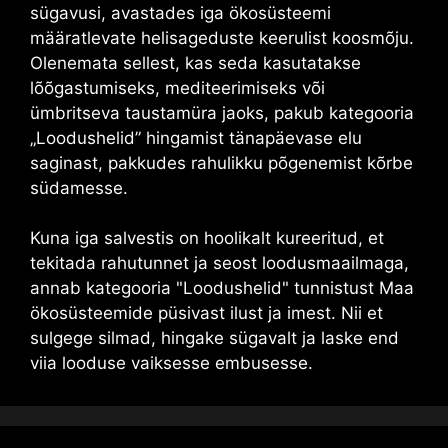
sügavusi, avastades iga ökosüsteemi
määratlevate helisageduste keerulist koosmõju.
Olenemata sellest, kas seda kasutatakse
lõõgastumiseks, mediteerimiseks või
ümbritseva taustamüra jaoks, pakub kategooria
„Loodushelid” hingamist tänapäevase elu
saginast, pakkudes rahulikku põgenemist kõrbe
südamesse.
Kuna iga salvestis on hoolikalt kureeritud, et
tekitada rahutunnet ja seost loodusmaailmaga,
annab kategooria "Loodushelid" tunnistust Maa
ökosüsteemide püsivast ilust ja imest. Nii et
sulgege silmad, hingake sügavalt ja laske end
viia looduse vaiksesse embusesse.