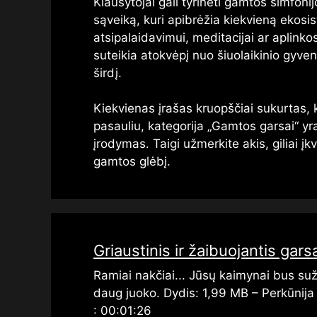
Klausytojai gali tyrinėti gamtos simfon
sąveiką, kuri apibrėžia kiekvieną ekos
atsipalaidavimui, meditacijai ar aplinko
suteikia atokvėpį nuo šiuolaikinio gyv
širdį.
Kiekvienas įrašas kruopščiai sukurtas,
pasauliu, kategorija „Gamtos garsai“ yr
įrodymas. Taigi užmerkite akis, giliai į
gamtos glėbį.
Griaustinis ir žaibuojantis gar
Ramiai nakčiai... Jūsų kaimynai bus suža
daug juoko. Dydis: 1,99 MB – Perkūnija
: 00:01:26