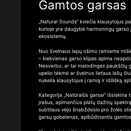
Gamtos garsas
„Natural Sounds“ kviečia klausytojus pa
kurioje yra daugybė harmoningų garso įra
ekosistemų.
Nuo švelnaus lapų ošimo ramiame miške
– kiekvienas garso klipas apima neapdo
Nesvarbu, ar tai melodingas paukščių g
upelio tėkmė ar švelnus lietaus lašų čiu
nukelia klausytojus į ramią ir idilišką ap
Kategorija „Natūralūs garsai“ išsiskiri
įrašus, apimančius platų dažnių spektrą
subtilaus vėjo šnabždesio pro žolės sti
garsų gobelenas, apibūdinantis gamtos