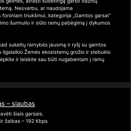
ijos gelmes, atrasti sudėtingą garso dažnių
istemą. Nesvarbu, ar naudojama
s foniniam triukšmui, kategorija „Gamtos garsai“
enimo šurmulio ir siūlo ramų pabėgimą į dykumos
 kad sukeltų ramybės jausmą ir ryšį su gamtos
a ilgalaikio Žemės ekosistemų grožio ir stebuklo
kvėpkite ir leiskite sau būti nugabentam į ramų
sas – siaubas
vėti šiais garsais.
 ir žaibas – 192 Kbps