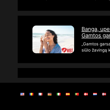
Banga, upel
Gamtos gar
„Gamtos garsai
siūlo žavingą 