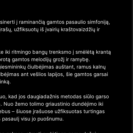
sinerti į raminančią gamtos pasaulio simfoniją,
šų, užfiksuotų iš įvairių kraštovaizdžių ir
 iki ritmingo bangų trenksmo į smėlėtą krantą
rotą gamtos melodijų grožį ir ramybę.
iesmininkų čiulbėjimas auštant, ramus kalnų
lbėjimas ant vešlios lapijos, šie gamtos garsai
linką.
a tuo, kad jos daugiadažnis metodas siūlo garso
. Nuo žemo tolimo griaustinio dundėjimo iki
ebus – šiuose įrašuose užfiksuotas turtingas
 pasaulį visu jo puošnumu.