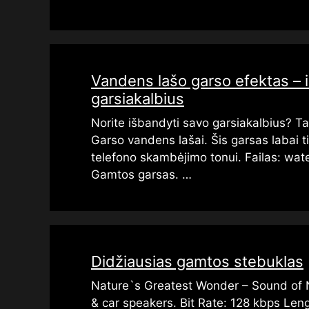
Vandens lašo garso efektas – 
garsiakalbius
Norite išbandyti savo garsiakalbius? Ta
Garso vandens lašai. Šis garsas labai t
telefono skambėjimo tonui. Failas: wa
Gamtos garsas. …
Didžiausias gamtos stebuklas
Nature`s Greatest Wonder – Sound of N
& car speakers. Bit Rate: 128 kbps Len