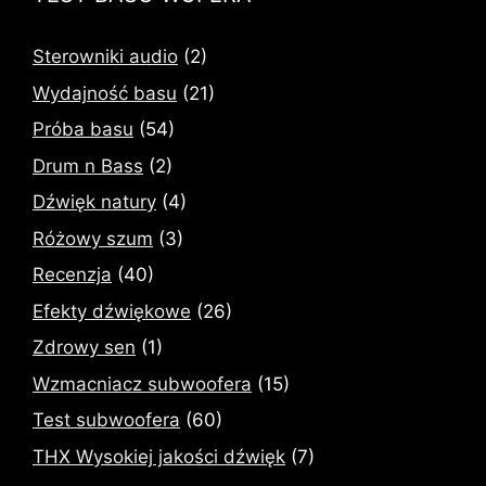
Sterowniki audio
(2)
Wydajność basu
(21)
Próba basu
(54)
Drum n Bass
(2)
Dźwięk natury
(4)
Różowy szum
(3)
Recenzja
(40)
Efekty dźwiękowe
(26)
Zdrowy sen
(1)
Wzmacniacz subwoofera
(15)
Test subwoofera
(60)
THX Wysokiej jakości dźwięk
(7)