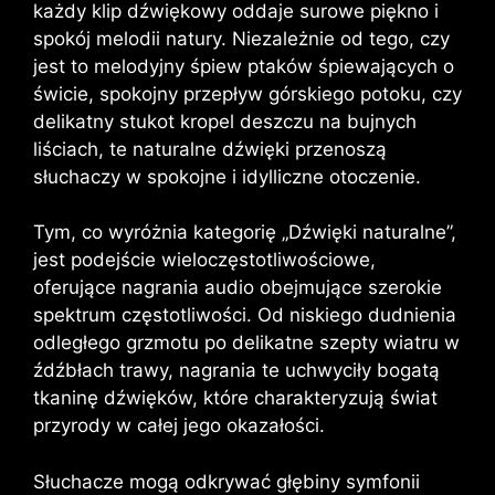
każdy klip dźwiękowy oddaje surowe piękno i
spokój melodii natury. Niezależnie od tego, czy
jest to melodyjny śpiew ptaków śpiewających o
świcie, spokojny przepływ górskiego potoku, czy
delikatny stukot kropel deszczu na bujnych
liściach, te naturalne dźwięki przenoszą
słuchaczy w spokojne i idylliczne otoczenie.
Tym, co wyróżnia kategorię „Dźwięki naturalne”,
jest podejście wieloczęstotliwościowe,
oferujące nagrania audio obejmujące szerokie
spektrum częstotliwości. Od niskiego dudnienia
odległego grzmotu po delikatne szepty wiatru w
źdźbłach trawy, nagrania te uchwyciły bogatą
tkaninę dźwięków, które charakteryzują świat
przyrody w całej jego okazałości.
Słuchacze mogą odkrywać głębiny symfonii