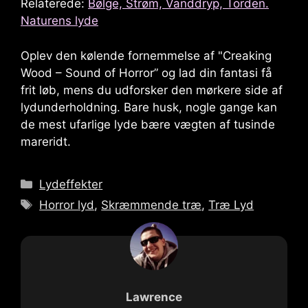
Relaterede:
Bølge, Strøm, Vanddryp, Torden.
Naturens lyde
Oplev den kølende fornemmelse af "
Creaking
Wood – Sound of Horror
” og lad din fantasi få
frit løb, mens du udforsker den mørkere side af
lydunderholdning. Bare husk, nogle gange kan
de mest ufarlige lyde bære vægten af ​​tusinde
mareridt.
Kategorier
Lydeffekter
Tags
Horror lyd
,
Skræmmende træ
,
Træ Lyd
Lawrence