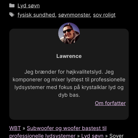
Kategorier
Lyd søvn
Tags
fysisk sundhed
,
søvnmonster
,
sov roligt
Lawrence
Jeg brænder for højkvalitetslyd. Jeg
komponerer og mixer lydtest til professionelle
lydsystemer med fokus på krystalklar lyd og
dyb bas.
Om forfatter
WBT
»
Subwoofer og woofer bastest til
professionelle lydsystemer
»
Lyd søvn
»
Sover