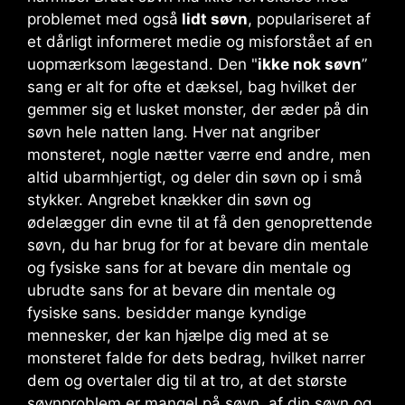
problemet med også
lidt søvn
, populariseret af
et dårligt informeret medie og misforstået af en
uopmærksom lægestand. Den "
ikke nok søvn
”
sang er alt for ofte et dæksel, bag hvilket der
gemmer sig et lusket monster, der æder på din
søvn hele natten lang. Hver nat angriber
monsteret, nogle nætter værre end andre, men
altid ubarmhjertigt, og deler din søvn op i små
stykker. Angrebet knækker din søvn og
ødelægger din evne til at få den genoprettende
søvn, du har brug for for at bevare din mentale
og fysiske sans for at bevare din mentale og
ubrudte sans for at bevare din mentale og
fysiske sans. besidder mange kyndige
mennesker, der kan hjælpe dig med at se
monsteret falde for dets bedrag, hvilket narrer
dem og overtaler dig til at tro, at det største
søvnproblem er mangel på søvn. af din søvn og