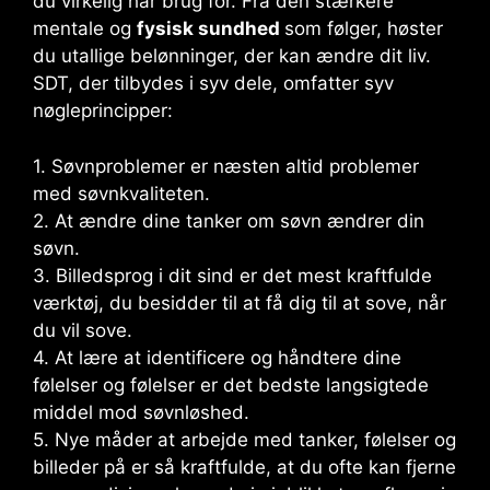
du virkelig har brug for. Fra den stærkere
mentale og
fysisk sundhed
som følger, høster
du utallige belønninger, der kan ændre dit liv.
SDT, der tilbydes i syv dele, omfatter syv
nøgleprincipper:
1. Søvnproblemer er næsten altid problemer
med søvnkvaliteten.
2. At ændre dine tanker om søvn ændrer din
søvn.
3. Billedsprog i dit sind er det mest kraftfulde
værktøj, du besidder til at få dig til at sove, når
du vil sove.
4. At lære at identificere og håndtere dine
følelser og følelser er det bedste langsigtede
middel mod søvnløshed.
5. Nye måder at arbejde med tanker, følelser og
billeder på er så kraftfulde, at du ofte kan fjerne