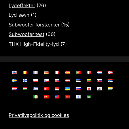
Lydeffekter
(26)
Lyd søvn
(1)
Subwoofer forstærker
(15)
Subwoofer test
(60)
THX High-Fidelity-lyd
(7)
Privatlivspolitik og cookies