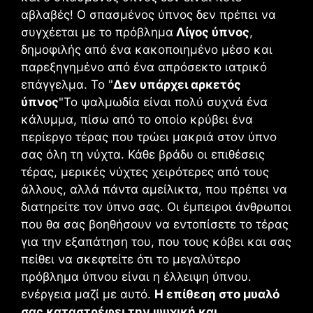
αβλαβές! Ο σπασμένος ύπνος δεν πρέπει να
συγχέεται με το πρόβλημα
Λίγος ύπνος
,
δημοφιλής από ένα κακοποιημένο μέσο και
παρεξηγημένο από ένα απρόσεκτο ιατρικό
επάγγελμα. Το "
Δεν υπάρχει αρκετός
ύπνος
"Το ψαλμωδία είναι πολύ συχνά ένα
κάλυμμα, πίσω από το οποίο κρύβει ένα
περίεργο τέρας που τρώει μακριά στον ύπνο
σας όλη τη νύχτα. Κάθε βράδυ οι επιθέσεις
τέρας, μερικές νύχτες χειρότερες από τους
άλλους, αλλά πάντα αμείλικτα, που πρέπει να
διατηρείτε τον ύπνο σας. Οι έμπειροι άνθρωποι
που θα σας βοηθήσουν να εντοπίσετε το τέρας
για την εξαπάτηση του, που τους κόβει και σας
πείθει να σκεφτείτε ότι το μεγαλύτερο
πρόβλημα ύπνου είναι η έλλειψη ύπνου.
ενέργεια μαζί με αυτό.
Η επίθεση στο μυαλό
σας καταστρέφει την ψυχική και