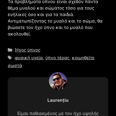
Τα προβλήματα ύπνου είναι σχεδόν πάντα
θέμα μυαλού και σώματος τόσο για τους
ενήλικες όσο και για τα παιδιά.
Αντιμετωπίζοντας το μυαλό και το σώμα, θα
βιώσετε τον ήχο ύπνο και το μυαλό που
ακολουθεί.
Κατηγορίες
Ήχος ύπνος
Ετικέτες
φυσική υγεία
,
ύπνο τέρας
,
κοιμηθείτε
σωστά
Laurențiu
Είμαι παθιασμένος με τον ήχο υψηλής