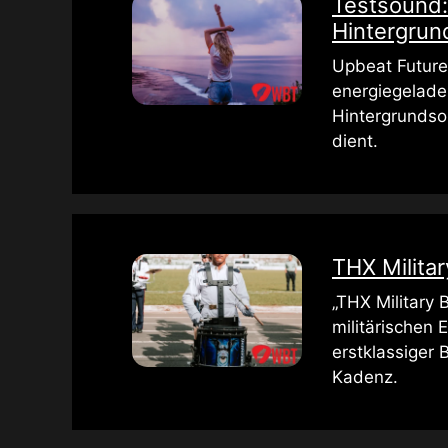
Testsound:
Hintergru
Upbeat Future
energiegeladen
Hintergrundso
dient.
THX Milita
„THX Military B
militärischen 
erstklassiger 
Kadenz.