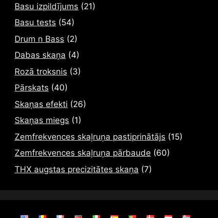
Basu izpildījums
(21)
Basu tests
(54)
Drum n Bass
(2)
Dabas skaņa
(4)
Rozā troksnis
(3)
Pārskats
(40)
Skaņas efekti
(26)
Skaņas miegs
(1)
Zemfrekvences skaļruņa pastiprinātājs
(15)
Zemfrekvences skaļruņa pārbaude
(60)
THX augstas precizitātes skaņa
(7)