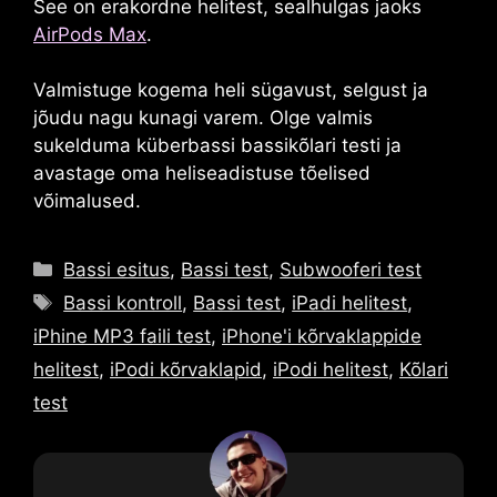
See on erakordne helitest, sealhulgas jaoks
AirPods Max
.
Valmistuge kogema heli sügavust, selgust ja
jõudu nagu kunagi varem. Olge valmis
sukelduma küberbassi bassikõlari testi ja
avastage oma heliseadistuse tõelised
võimalused.
Kategooriad
Bassi esitus
,
Bassi test
,
Subwooferi test
Sildid
Bassi kontroll
,
Bassi test
,
iPadi helitest
,
iPhine MP3 faili test
,
iPhone'i kõrvaklappide
helitest
,
iPodi kõrvaklapid
,
iPodi helitest
,
Kõlari
test