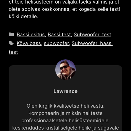
et teie helisüsteem on väljakutseks valmis ja et
olete sobivas keskkonnas, et kogeda selle testi
kõiki detaile.
Kategooriad
Bassi esitus
,
Bassi test
,
Subwooferi test
Sildid
Kõva bass
,
subwoofer
,
Subwooferi bassi
test
Lawrence
Olen kirglik kvaliteetse heli vastu.
Komponeerin ja miksin heliteste
professionaalsetele helisüsteemidele,
keskendudes kristallselgele helile ja sügavale