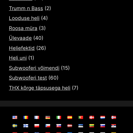
Trumm n Bass
(2)
Looduse heli
(4)
Roosa müra
(3)
Ülevaade
(40)
Heliefektid
(26)
Heli uni
(1)
Subwooferi võimendi
(15)
Subwooferi test
(60)
THX kõrge täpsusega heli
(7)