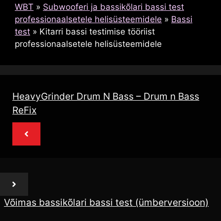
WBT
»
Subwooferi ja bassikõlari bassi test
professionaalsetele helisüsteemidele
»
Bassi
test
»
Kitarri bassi testimise tööriist
professionaalsetele helisüsteemidele
HeavyGrinder Drum N Bass – Drum n Bass
ReFix
Võimas bassikõlari bassi test (ümberversioon)