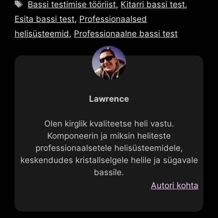
Sildid
Bassi testimise tööriist
,
Kitarri bassi test
,
Esita bassi test
,
Professionaalsed
helisüsteemid
,
Professionaalne bassi test
Lawrence
Olen kirglik kvaliteetse heli vastu.
Komponeerin ja miksin heliteste
professionaalsetele helisüsteemidele,
keskendudes kristallselgele helile ja sügavale
bassile.
Autori kohta