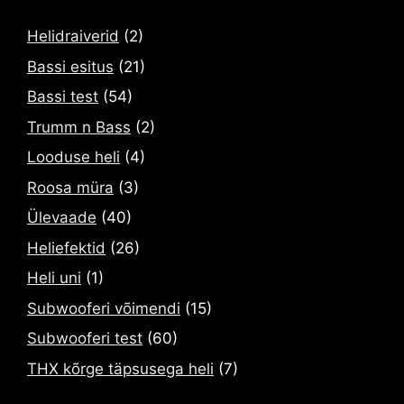
Helidraiverid
(2)
Bassi esitus
(21)
Bassi test
(54)
Trumm n Bass
(2)
Looduse heli
(4)
Roosa müra
(3)
Ülevaade
(40)
Heliefektid
(26)
Heli uni
(1)
Subwooferi võimendi
(15)
Subwooferi test
(60)
THX kõrge täpsusega heli
(7)