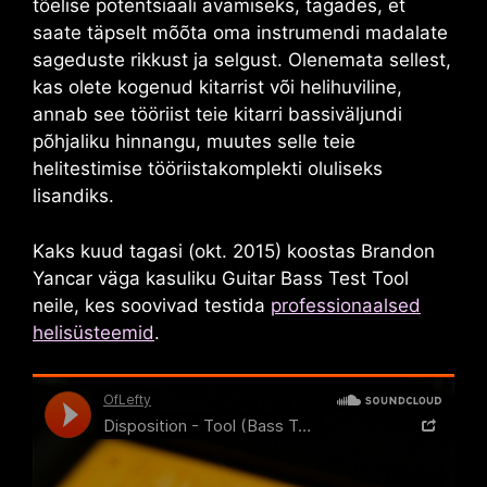
tõelise potentsiaali avamiseks, tagades, et
saate täpselt mõõta oma instrumendi madalate
sageduste rikkust ja selgust. Olenemata sellest,
kas olete kogenud kitarrist või helihuviline,
annab see tööriist teie kitarri bassiväljundi
põhjaliku hinnangu, muutes selle teie
helitestimise tööriistakomplekti oluliseks
lisandiks.
Kaks kuud tagasi (okt. 2015) koostas Brandon
Yancar väga kasuliku
Guitar Bass Test Tool
neile, kes soovivad testida
professionaalsed
helisüsteemid
.