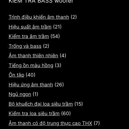
KIỂM TRA BASS woofer
Trình điều khiển âm thanh
(2)
Hiệu suất âm trầm
(21)
Kiểm tra âm trầm
(54)
Trống và bass
(2)
Âm thanh thiên nhiên
(4)
Tiếng ồn màu hồng
(3)
Ôn tập
(40)
Hiệu ứng âm thanh
(26)
Ngủ ngon
(1)
Bộ khuếch đại loa siêu trầm
(15)
Kiểm tra loa siêu trầm
(60)
Âm thanh có độ trung thực cao THX
(7)