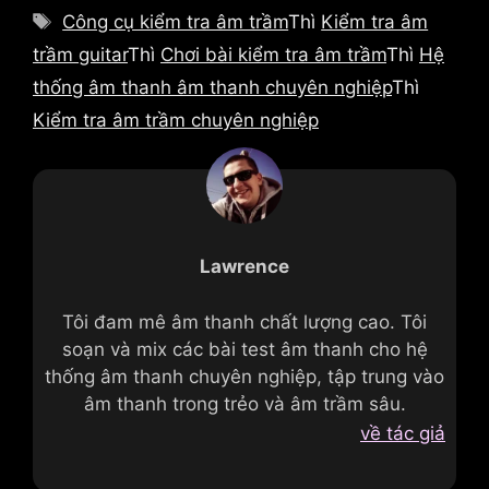
loại
Thẻ
Công cụ kiểm tra âm trầm
Thì
Kiểm tra âm
trầm guitar
Thì
Chơi bài kiểm tra âm trầm
Thì
Hệ
thống âm thanh âm thanh chuyên nghiệp
Thì
Kiểm tra âm trầm chuyên nghiệp
Lawrence
Tôi đam mê âm thanh chất lượng cao. Tôi
soạn và mix các bài test âm thanh cho hệ
thống âm thanh chuyên nghiệp, tập trung vào
âm thanh trong trẻo và âm trầm sâu.
về tác giả