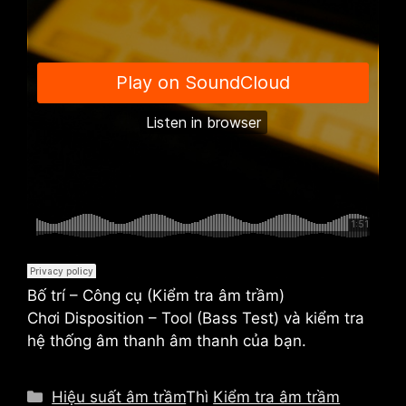
Bố trí – Công cụ (Kiểm tra âm trầm)
Chơi
Disposition – Tool (Bass Test)
và kiểm tra
hệ thống âm thanh âm thanh của bạn.
Thể
Hiệu suất âm trầm
Thì
Kiểm tra âm trầm