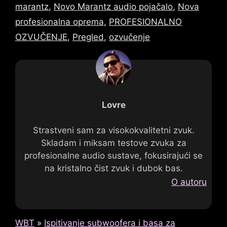
marantz
,
Novo Marantz audio pojačalo
,
Nova
profesionalna oprema
,
PROFESIONALNO
OZVUČENJE
,
Pregled
,
ozvučenje
Lovre
Strastveni sam za visokokvalitetni zvuk.
Skladam i miksam testove zvuka za
profesionalne audio sustave, fokusirajući se
na kristalno čist zvuk i dubok bas.
O autoru
WBT
»
Ispitivanje subwoofera i basa za