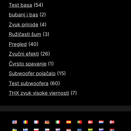
Test basa
(54)
bubanj i bas
(2)
Zvuk prirode
(4)
Ružičasti šum
(3)
Pregled
(40)
Zvučni efekti
(26)
Čvrsto spavanje
(1)
Subwoofer pojačalo
(15)
Test subwoofera
(60)
THX zvuk visoke vjernosti
(7)