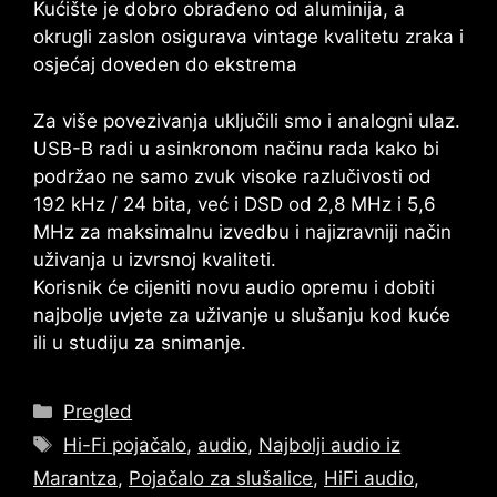
Kućište je dobro obrađeno od aluminija, a
okrugli zaslon osigurava vintage kvalitetu zraka i
osjećaj doveden do ekstrema
Za više povezivanja uključili smo i analogni ulaz.
USB-B radi u asinkronom načinu rada kako bi
podržao ne samo zvuk visoke razlučivosti od
192 kHz / 24 bita, već i DSD od 2,8 MHz i 5,6
MHz za maksimalnu izvedbu i najizravniji način
uživanja u izvrsnoj kvaliteti.
Korisnik će cijeniti novu audio opremu i dobiti
najbolje uvjete za uživanje u slušanju kod kuće
ili u studiju za snimanje.
kategorije
Pregled
Oznake
Hi-Fi pojačalo
,
audio
,
Najbolji audio iz
Marantza
,
Pojačalo za slušalice
,
HiFi audio
,