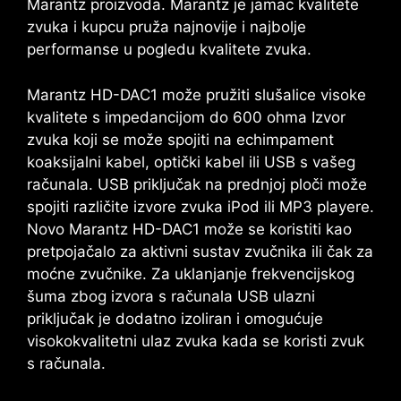
Marantz proizvoda. Marantz je jamac kvalitete
zvuka i kupcu pruža najnovije i najbolje
performanse u pogledu kvalitete zvuka.
Marantz HD-DAC1 može pružiti slušalice visoke
kvalitete s impedancijom do 600 ohma Izvor
zvuka koji se može spojiti na echimpament
koaksijalni kabel, optički kabel ili USB s vašeg
računala. USB priključak na prednjoj ploči može
spojiti različite izvore zvuka iPod ili MP3 playere.
Novo
Marantz HD-DAC1
može se koristiti kao
pretpojačalo za aktivni sustav zvučnika ili čak za
moćne zvučnike. Za uklanjanje frekvencijskog
šuma zbog izvora s računala USB ulazni
priključak je dodatno izoliran i omogućuje
visokokvalitetni ulaz zvuka kada se koristi zvuk
s računala.