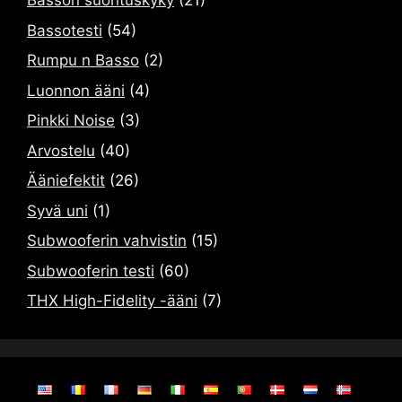
Basson suorituskyky
(21)
Bassotesti
(54)
Rumpu n Basso
(2)
Luonnon ääni
(4)
Pinkki Noise
(3)
Arvostelu
(40)
Ääniefektit
(26)
Syvä uni
(1)
Subwooferin vahvistin
(15)
Subwooferin testi
(60)
THX High-Fidelity -ääni
(7)