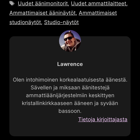
Tunnisteet
Uudet äänimonitorit
,
Uudet ammattilaitteet
,
Ammattimaiset ääninäytöt
,
Ammattimaiset
studionäytöt
,
Studio-näytöt
Lawrence
Olen intohimoinen korkealaatuisesta äänestä.
Sävellen ja miksaan äänitestejä
ammattiäänijärjestelmiin keskittyen
kristallinkirkkaaseen ääneen ja syvään
bassoon.
Tietoja kirjoittajasta