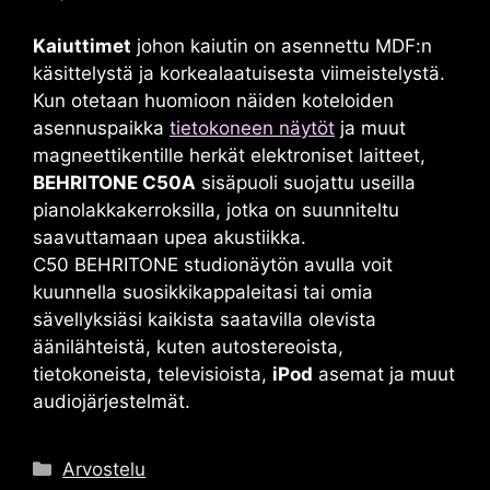
Kaiuttimet
johon kaiutin on asennettu MDF:n
käsittelystä ja korkealaatuisesta viimeistelystä.
Kun otetaan huomioon näiden koteloiden
asennuspaikka
tietokoneen näytöt
ja muut
magneettikentille herkät elektroniset laitteet,
BEHRITONE C50A
sisäpuoli suojattu useilla
pianolakkakerroksilla, jotka on suunniteltu
saavuttamaan upea akustiikka.
C50 BEHRITONE
studionäytön avulla voit
kuunnella suosikkikappaleitasi tai omia
sävellyksiäsi kaikista saatavilla olevista
äänilähteistä, kuten autostereoista,
tietokoneista, televisioista,
iPod
asemat ja muut
audiojärjestelmät.
Luokat
Arvostelu