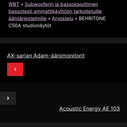
WBT
»
Subwooferin ja bassokaiuttimen
bassotesti ammattikäyttöön tarkoitetuille
äänijärjestelmille
»
Arvostelu
»
BEHRITONE
C50A studionäytöt
AX-sarjan Adam-äänimonitorit
Acoustic Energy AE 103