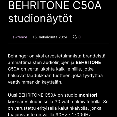
BEHRITONE C50A
studionäytöt
Lawrence
15. helmikuuta 2024
0
Behringer on yksi arvostetuimmista brändeistä
ammattimaisten audiolinjojen ja
BEHRITONE
C50A
on vertailukohta kaikille niille, jotka
haluavat laadukkaan tuotteen, joka tyydyttää
vaativimmankin käyttäjän.
Uusi
BEHRITONE C50A
on studio
monitori
korkearesoluutioisella 30 watin aktiiviteholla. Se
on varustettu erityisellä kaiutinkalvolla, jonka
taajuusvaste on välillä 90Hz - 17000Hz.