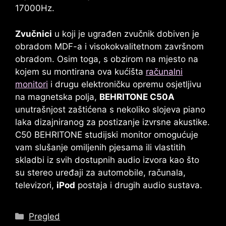
17000Hz.
Zvučnici
u koji je ugrađen zvučnik dobiven je
obradom MDF-a i visokokvalitetnom završnom
obradom. Osim toga, s obzirom na mjesto na
kojem su montirana ova kućišta
računalni
monitori
i drugu elektroničku opremu osjetljivu
na magnetska polja,
BEHRITONE C50A
unutrašnjost zaštićena s nekoliko slojeva piano
laka dizajniranog za postizanje izvrsne akustike.
C50 BEHRITONE
studijski monitor omogućuje
vam slušanje omiljenih pjesama ili vlastitih
skladbi iz svih dostupnih audio izvora kao što
su stereo uređaji za automobile, računala,
televizori,
iPod
postaja i drugih audio sustava.
kategorije
Pregled