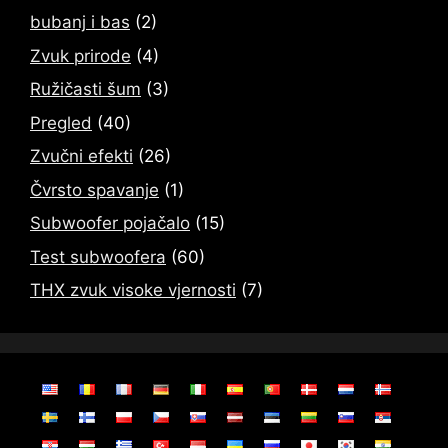
bubanj i bas
(2)
Zvuk prirode
(4)
Ružičasti šum
(3)
Pregled
(40)
Zvučni efekti
(26)
Čvrsto spavanje
(1)
Subwoofer pojačalo
(15)
Test subwoofera
(60)
THX zvuk visoke vjernosti
(7)