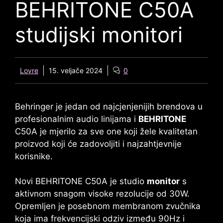
BEHRITONE C50A
studijski monitori
Lovre
15. veljače 2024
0
Behringer je jedan od najcjenjenijih brendova u
profesionalnim audio linijama i
BEHRITONE
C50A
je mjerilo za sve one koji žele kvalitetan
proizvod koji će zadovoljiti i najzahtjevnije
korisnike.
Novi
BEHRITONE C50A
je studio
monitor
s
aktivnom snagom visoke rezolucije od 30W.
Opremljen je posebnom membranom zvučnika
koja ima frekvencijski odziv između 90Hz i